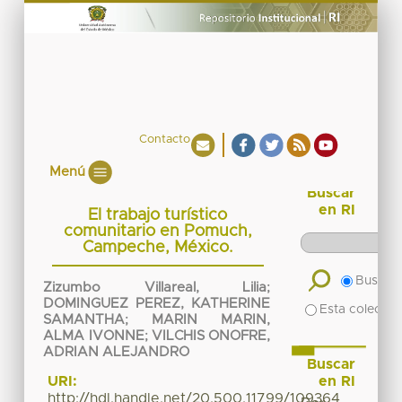
Contacto
Menú
Buscar
en RI
El trabajo turístico
comunitario en Pomuch,
Campeche, México.
Buscar 
Zizumbo Villareal, Lilia
;
DOMINGUEZ PEREZ, KATHERINE
Esta colecció
SAMANTHA
;
MARIN MARIN,
ALMA IVONNE
;
VILCHIS ONOFRE,
ADRIAN ALEJANDRO
Buscar
en RI
URI:
http://hdl.handle.net/20.500.11799/109364