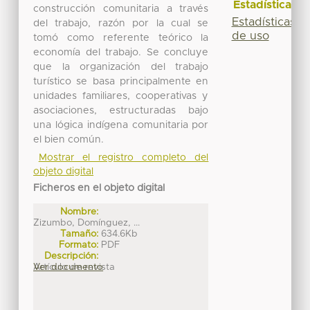
Estadísticas
construcción comunitaria a través
Estadísticas
del trabajo, razón por la cual se
de uso
tomó como referente teórico la
economía del trabajo. Se concluye
que la organización del trabajo
turístico se basa principalmente en
unidades familiares, cooperativas y
asociaciones, estructuradas bajo
una lógica indígena comunitaria por
el bien común.
Mostrar el registro completo del
objeto digital
Ficheros en el objeto digital
Nombre:
Zizumbo, Domínguez, ...
Tamaño:
634.6Kb
Formato:
PDF
Descripción:
Artículo de revista
Ver documento