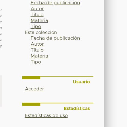
Fecha de publicación
Autor
or
Título
la
Materia
de
Tipo
ón
Esta colección
a
Fecha de publicación
na
Autor
 y
Título
Materia
Tipo
Usuario
Acceder
Estadísticas
Estadísticas de uso