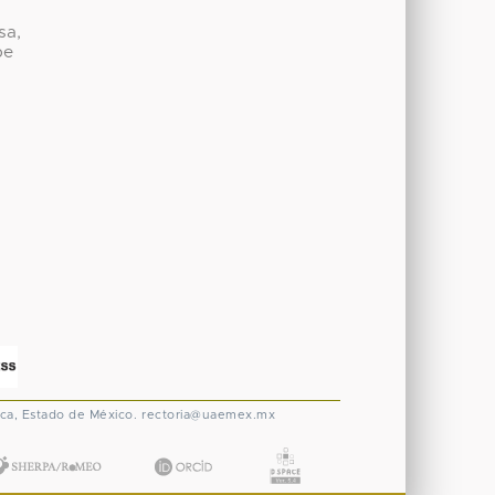
sa,
be
ca, Estado de México.
rectoria@uaemex.mx