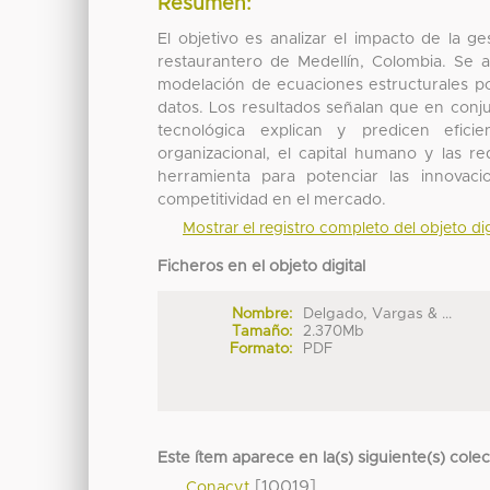
Resumen:
El objetivo es analizar el impacto de la g
restaurantero de Medellín, Colombia. Se a
modelación de ecuaciones estructurales po
datos. Los resultados señalan que en conjun
tecnológica explican y predicen efici
organizacional, el capital humano y las 
herramienta para potenciar las innovaci
competitividad en el mercado.
Mostrar el registro completo del objeto dig
Ficheros en el objeto digital
Nombre:
Delgado, Vargas & ...
Tamaño:
2.370Mb
Formato:
PDF
Este ítem aparece en la(s) siguiente(s) cole
[10019]
Conacyt