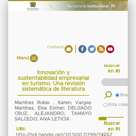
Contacto
Menú
Buscar
en RI
Innovación y
sustentabilidad empresarial
en turismo. Una revisión
sistemática de literatura
Buscar 
Martínez Rubio , Karen
;
Vargas
Esta colecció
Martínez, Elva Esther
;
DELGADO
CRUZ, ALEJANDRO
;
TAMAYO
SALCEDO, ANA LETICIA
Buscar
en RI
URI:
http://hdl.handle.net/20.500.11799/111757