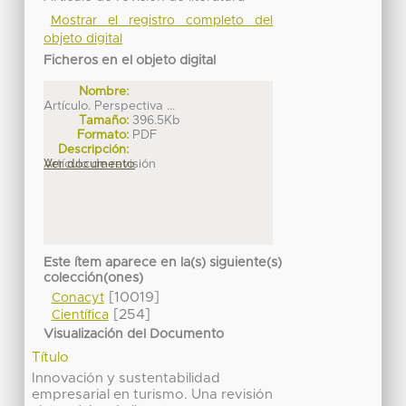
Mostrar el registro completo del
objeto digital
Ficheros en el objeto digital
Nombre:
Artículo. Perspectiva ...
Tamaño:
396.5Kb
Formato:
PDF
Descripción:
Artículo de revisión
Ver documento
Este ítem aparece en la(s) siguiente(s)
colección(ones)
[10019]
Conacyt
[254]
Científica
Visualización del Documento
Título
Innovación y sustentabilidad
empresarial en turismo. Una revisión