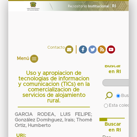
Contacto
Menú
Buscar
en RI
Uso y apropiacion de
tecnologias de informacion
y comunicacion (TICs) en la
comercializacion de
servicios de alojamiento
Buscar 
rural.
Esta colecció
GARCIA RODEA, LUIS FELIPE
;
González Domínguez, Irais
;
Thomé
Buscar
Ortiz, Humberto
en RI
URI: