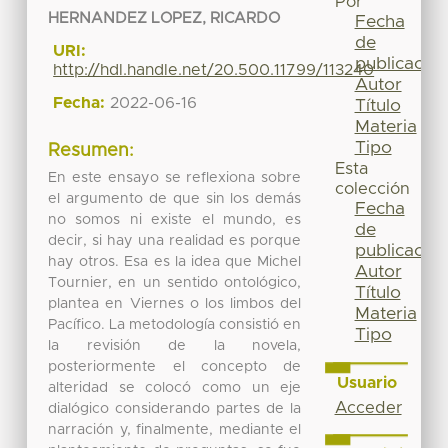
Por
HERNANDEZ LOPEZ, RICARDO
Fecha
de
URI:
publicación
http://hdl.handle.net/20.500.11799/113240
Autor
Fecha:
2022-06-16
Título
Materia
Tipo
Resumen:
Esta
En este ensayo se reflexiona sobre
colección
el argumento de que sin los demás
Fecha
no somos ni existe el mundo, es
de
decir, si hay una realidad es porque
publicación
hay otros. Esa es la idea que Michel
Autor
Tournier, en un sentido ontológico,
Título
plantea en Viernes o los limbos del
Materia
Pacífico. La metodología consistió en
Tipo
la revisión de la novela,
posteriormente el concepto de
Usuario
alteridad se colocó como un eje
Acceder
dialógico considerando partes de la
narración y, finalmente, mediante el