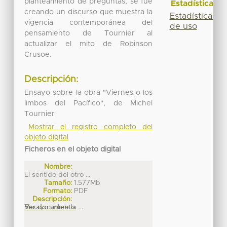
planteamiento de preguntas, se fue
Estadísticas
creando un discurso que muestra la
Estadísticas
vigencia contemporánea del
de uso
pensamiento de Tournier al
actualizar el mito de Robinson
Crusoe.
Descripción:
Ensayo sobre la obra "Viernes o los
limbos del Pacífico", de Michel
Tournier
Mostrar el registro completo del
objeto digital
Ficheros en el objeto digital
Nombre:
El sentido del otro ...
Tamaño:
1.577Mb
Formato:
PDF
Descripción:
Ensayo sobre la ...
Ver documento