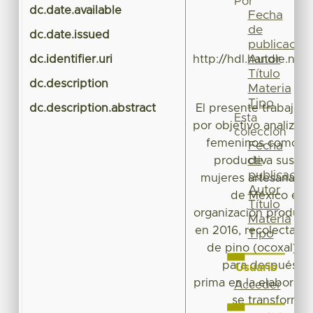
Por
dc.date.available
20
Fecha
de
dc.date.issued
publicación
Autor
dc.identifier.uri
http://hdl.handle.net
Título
dc.description
Materia
Tipo
dc.description.abstract
El presente trabajo d
Esta
por objetivo analizar
colección
femeninos como fo
Fecha
de
productiva susten
publicación
mujeres artesanas y 
Autor
de México en á
Título
organización producti
Materia
en 2016, recolectando
Tipo
de pino (ocoxal) q
para después uti
Usuario
prima en la elaboraci
Acceder
se transforman