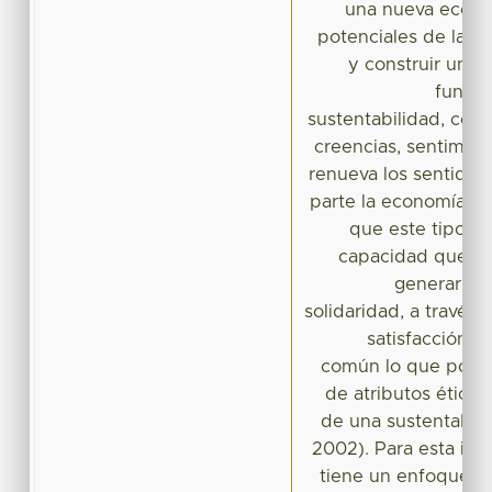
una nueva econom
potenciales de la ci
y construir una n
fundad
sustentabilidad, con v
creencias, sentimien
renueva los sentidos 
parte la economía s
que este tipo de
capacidad que ti
generar la
solidaridad, a través 
satisfacción d
común lo que posibi
de atributos éticos
de una sustentabili
2002). Para esta inve
tiene un enfoque in