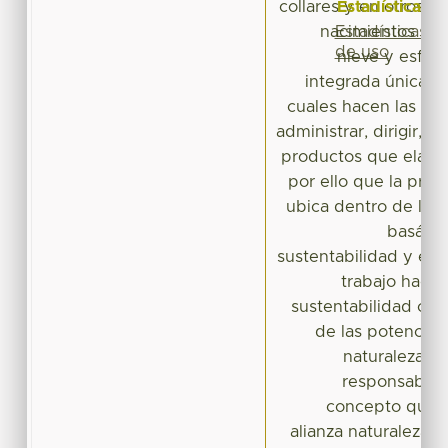
Estadísticas
collares y en otros m
Estadísticas
nacimientos na
de uso
nieve y esfera
integrada únicame
cuales hacen las fun
administrar, dirigir, r
productos que elabor
por ello que la pres
ubica dentro de las 
basándo
sustentabilidad y eco
trabajo hace 
sustentabilidad co
de las potenciali
naturaleza e
responsable (
concepto que 
alianza naturaleza-