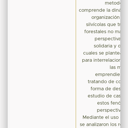
metodologí
comprende la dinámica
organización de
silvícolas que trab
forestales no mader
perspectiva te
solidaria y de l
cuales se plantean 
para interrelacionar
las muj
emprendiendo 
tratando de comp
forma de desen
estudio de caso, 
estos fenóme
perspectivas 
Mediante el uso del 
se analizaron los res