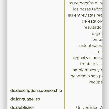
las categorías e indi
las bases teórica
las entrevistas realiz
de esta organ
resultado una
organiza
emprend
sustentables. lo
result
organizaciones so
frente a las de
ambientales y eco
pandemia son primo
recuperar
dc.description.sponsorship
dc.language.iso
dc.publisher
Universidad Aut