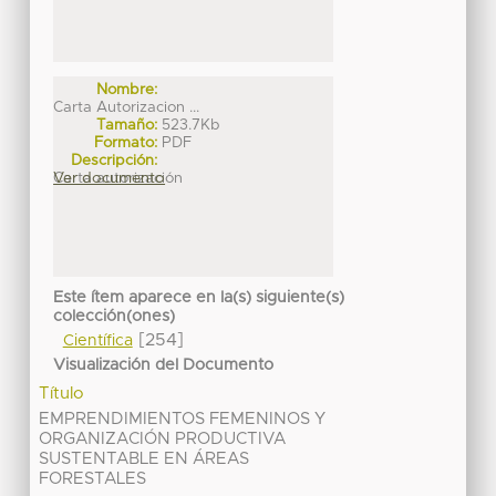
Nombre:
Carta Autorizacion ...
Tamaño:
523.7Kb
Formato:
PDF
Descripción:
Carta autorización
Ver documento
Este ítem aparece en la(s) siguiente(s)
colección(ones)
[254]
Científica
Visualización del Documento
Título
EMPRENDIMIENTOS FEMENINOS Y
ORGANIZACIÓN PRODUCTIVA
SUSTENTABLE EN ÁREAS
FORESTALES