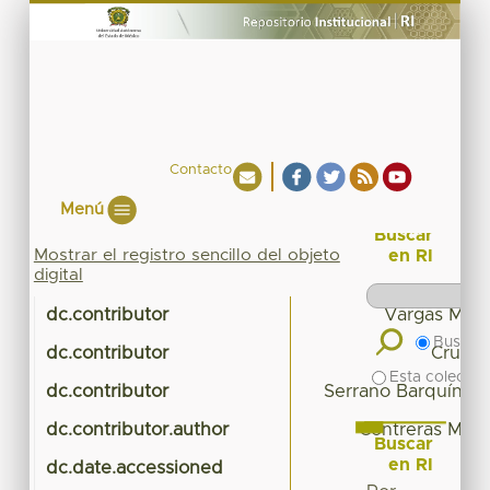
Contacto
Menú
Buscar
Mostrar el registro sencillo del objeto
en RI
digital
dc.contributor
Vargas Martí
Buscar 
dc.contributor
Cruz J
Esta colecció
dc.contributor
Serrano Barquín, R
dc.contributor.author
Contreras Medi
Buscar
en RI
dc.date.accessioned
20