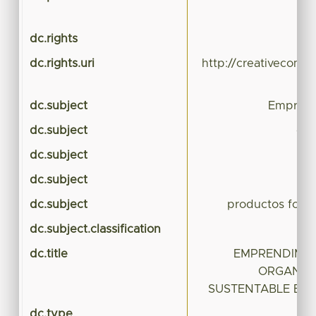
dc.rights
dc.rights.uri
http://creativecomm
dc.subject
Emprend
dc.subject
org
dc.subject
dc.subject
dc.subject
productos fores
dc.subject.classification
dc.title
EMPRENDIMIE
ORGANIZ
SUSTENTABLE EN 
dc.type