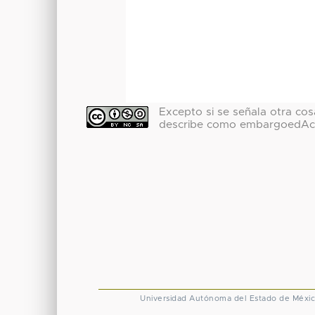
Excepto si se señala otra cosa
describe como embargoedAc
Universidad Autónoma del Estado de Méxi