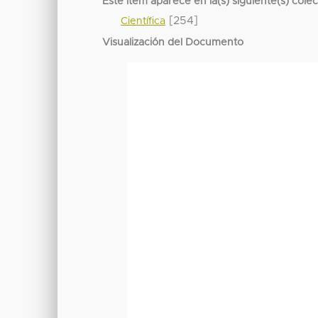
Este ítem aparece en la(s) siguiente(s) cole
[254]
Científica
Visualización del Documento