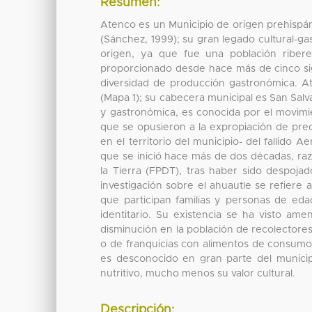
Resumen:
Atenco es un Municipio de origen prehispá
(Sánchez, 1999); su gran legado cultural-ga
origen, ya que fue una población ribere
proporcionado desde hace más de cinco sig
diversidad de producción gastronómica. A
(Mapa 1); su cabecera municipal es San Salv
y gastronómica, es conocida por el movimien
que se opusieron a la expropiación de predi
en el territorio del municipio- del fallido
que se inició hace más de dos décadas, ra
la Tierra (FPDT), tras haber sido despoja
investigación sobre el ahuautle se refiere
que participan familias y personas de eda
identitario. Su existencia se ha visto am
disminución en la población de recolectores
o de franquicias con alimentos de consumo
es desconocido en gran parte del municip
nutritivo, mucho menos su valor cultural.
Descripción: