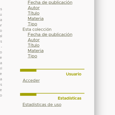
Fecha de publicación
Autor
as
Título
su
Materia
ha
Tipo
ar
Esta colección
co
Fecha de publicación
al
Autor
es
Título
 -
Materia
to
Tipo
de
ta
el
Usuario
 e
la
Acceder
os
te
to
Estadísticas
Estadísticas de uso