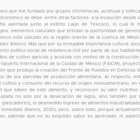
nico que fue fundado por grupos chichimecas, acolhuas y toltec
stronómico se debe -entre otras factores- a la evolución desde 
ña asentada junto al extinto Lago de Texcoco, lo cual le 
los, elementos naturales que brindan la oportunidad de gener
tenco está ubicado en la región oriente de la cuenca de Méxi
ador Atenco. Más que por su innegable importancia cultural, soci
to político-social de resistencia civil por parte de sus habitant
os de cultivo agrícola y acuícola con motivo de la construcción
 Aeropuerto Internacional de la Ciudad de México (FAICM), proyec
zón que produjo la creación del Frente de Pueblos en Defensa 
dos de sus parcelas de producción alimentaria. Al respecto, es
 al cultivo y consumo del recurso de origen mesoamericano, en 
d que saben de este alimento, y reconocen su valor nutritivo
enazada no solo por la desecación de lagos, sino también por 
 (pescadores), el desmedido ingreso de alimentos industrializad
 inmediato (Ramos, 2020), pero, sobre todo, porque actualmen
io, además que no su exquisito sabor es apreciado, ni aspec