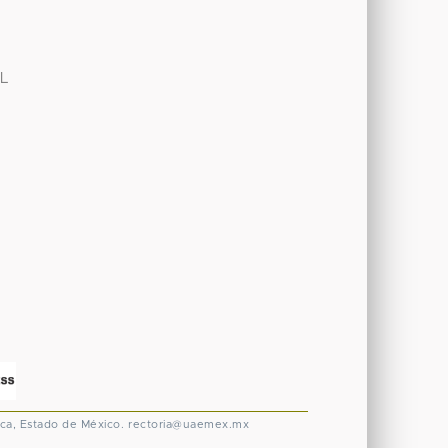
AL
ca, Estado de México.
rectoria@uaemex.mx