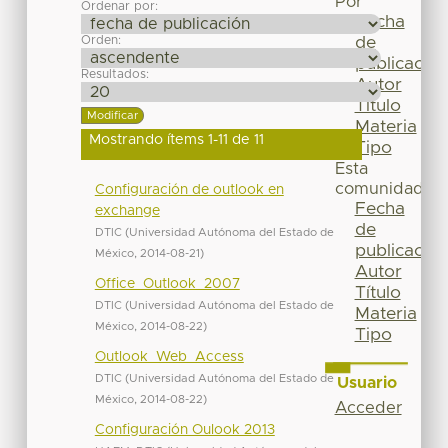
Por
Ordenar por:
Fecha
Orden:
de
publicación
Resultados:
Autor
Título
Materia
Mostrando ítems 1-11 de 11
Tipo
Esta
comunidad
Configuración de outlook en
Fecha
exchange
de
DTIC
(
Universidad Autónoma del Estado de
publicación
México
,
2014-08-21
)
Autor
Office_Outlook_2007
Título
DTIC
(
Universidad Autónoma del Estado de
Materia
México
,
2014-08-22
)
Tipo
Outlook_Web_Access
DTIC
(
Universidad Autónoma del Estado de
Usuario
México
,
2014-08-22
)
Acceder
Configuración Oulook 2013