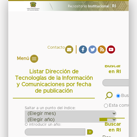
Contacto
Menú
Buscar
Listar Dirección de
en RI
Tecnologías de la Información
y Comunicaciones por fecha
de publicación
Buscar 
Esta comuni
Saltar a un punto del índice:
Buscar
O introducir un año:
en RI