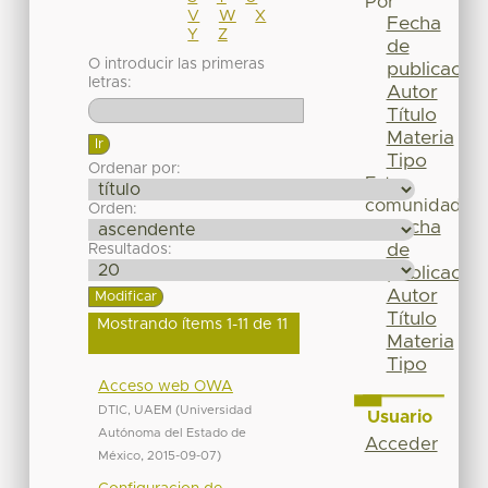
Por
V
W
X
Fecha
Y
Z
de
O introducir las primeras
publicación
letras:
Autor
Título
Materia
Tipo
Ordenar por:
Esta
comunidad
Orden:
Fecha
de
Resultados:
publicación
Autor
Título
Mostrando ítems 1-11 de 11
Materia
Tipo
Acceso web OWA
DTIC, UAEM
(
Universidad
Usuario
Autónoma del Estado de
Acceder
México
,
2015-09-07
)