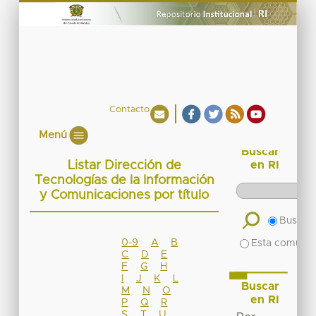
Contacto
Menú
Buscar
Listar Dirección de
en RI
Tecnologías de la Información
y Comunicaciones por título
Buscar 
0-9
A
B
Esta comuni
C
D
E
F
G
H
I
J
K
L
Buscar
M
N
O
en RI
P
Q
R
S
T
U