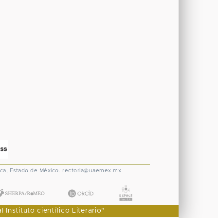
ca, Estado de México.
rectoria@uaemex.mx
nstituto científico Literario"