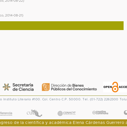
ico
,
2014-08-22
)
ico
,
2014-08-21
)
co
Instituto Literario #100. Col. Centro
C.P. 50000. Tel. (01-722) 2262300
Tolu
CONACYT
eso de la científica y académica Elena Cárdenas Guerrero al I