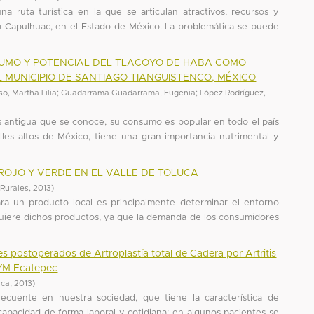
 ruta turística en la que se articulan atractivos, recursos y
o Capulhuac, en el Estado de México. La problemática se puede
SUMO Y POTENCIAL DEL TLACOYO DE HABA COMO
 MUNICIPIO DE SANTIAGO TIANGUISTENCO, MÉXICO
o, Martha Lilia
;
Guadarrama Guadarrama, Eugenia
;
López Rodríguez,
ás antigua que se conoce, su consumo es popular en todo el país
alles altos de México, tiene una gran importancia nutrimental y
ROJO Y VERDE EN EL VALLE DE TOLUCA
 Rurales
,
2013
)
ara un producto local es principalmente determinar el entorno
uiere dichos productos, ya que la demanda de los consumidores
tes postoperados de Artroplastía total de Cadera por Artritis
MYM Ecatepec
ica
,
2013
)
frecuente en nuestra sociedad, que tiene la característica de
capacidad de forma laboral y cotidiana; en algunos pacientes se