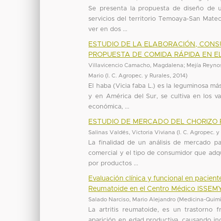
Se presenta la propuesta de diseño de una
servicios del territorio Temoaya-San Mate
ver en dos ...
ESTUDIO DE LA ELABORACIÓN, CON
PROPUESTA DE COMIDA RÁPIDA EN EL
Villavicencio Camacho, Magdalena
;
Mejía Reynos
Mario
(
I. C. Agropec. y Rurales
,
2014
)
El haba (Vicia faba L.) es la leguminosa m
y en América del Sur, se cultiva en los v
económica, ...
ESTUDIO DE MERCADO DEL CHORIZO 
Salinas Valdés, Victoria Viviana
(
I. C. Agropec. y
La finalidad de un análisis de mercado p
comercial y el tipo de consumidor que adq
por productos ...
Evaluación clínica y funcional en pacien
Reumatoide en el Centro Médico ISSE
Salado Narciso, Mario Alejandro
(
Medicina-Quim
La artritis reumatoide, es un trastorno 
aparición en edad productiva, causando in