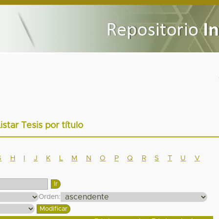
istar Tesis por título
G
H
I
J
K
L
M
N
O
P
Q
R
S
T
U
V
Orden: