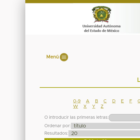
Menú
L
0-9
A
B
C
D
E
F
W
X
Y
Z
O introducir las primeras letras:
Ordenar por:
Resultados: