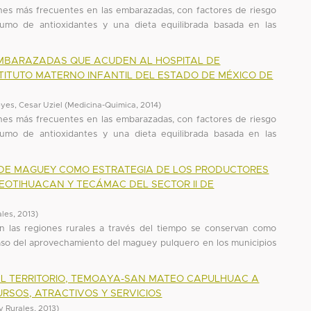
nes más frecuentes en las embarazadas, con factores de riesgo
umo de antioxidantes y una dieta equilibrada basada en las
MBARAZADAS QUE ACUDEN AL HOSPITAL DE
STITUTO MATERNO INFANTIL DEL ESTADO DE MÉXICO DE
yes, Cesar Uziel
(
Medicina-Quimica
,
2014
)
nes más frecuentes en las embarazadas, con factores de riesgo
umo de antioxidantes y una dieta equilibrada basada en las
 DE MAGUEY COMO ESTRATEGIA DE LOS PRODUCTORES
TEOTIHUACAN Y TECÁMAC DEL SECTOR II DE
ales
,
2013
)
en las regiones rurales a través del tiempo se conservan como
 caso del aprovechamiento del maguey pulquero en los municipios
 EL TERRITORIO, TEMOAYA-SAN MATEO CAPULHUAC A
URSOS, ATRACTIVOS Y SERVICIOS
 y Rurales
,
2013
)