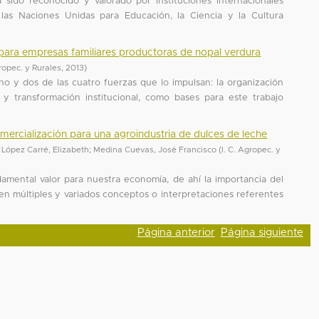
ha sido reconocido y valorado por instituciones internacionales
as Naciones Unidas para Educación, la Ciencia y la Cultura
r para empresas familiares productoras de nopal verdura
gropec. y Rurales
,
2013
)
no y dos de las cuatro fuerzas que lo impulsan: la organización
ad y transformación institucional, como bases para este trabajo
ercialización para una agroindustria de dulces de leche
;
López Carré, Elizabeth
;
Medina Cuevas, José Francisco
(
I. C. Agropec. y
amental valor para nuestra economía, de ahí la importancia del
en múltiples y variados conceptos o interpretaciones referentes
Página anterior
Página siguiente