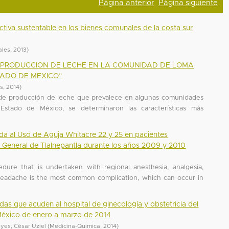
Página anterior
Página siguiente
uctiva sustentable en los bienes comunales de la costa sur
ales
,
2013
)
 PRODUCCION DE LECHE EN LA COMUNIDAD DE LOMA
TADO DE MEXICO”
es
,
2014
)
ma de producción de leche que prevalece en algunas comunidades
Estado de México, se determinaron las características más
ada al Uso de Aguja Whitacre 22 y 25 en pacientes
 General de Tlalnepantla durante los años 2009 y 2010
)
dure that is undertaken with regional anesthesia, analgesia,
 headache is the most common complication, which can occur in
s que acuden al hospital de ginecología y obstetricia del
e México de enero a marzo de 2014
yes, César Uziel
(
Medicina-Quimica
,
2014
)