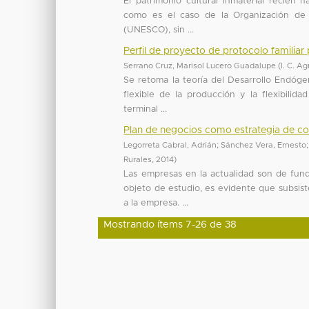
El patrimonio cultural inmaterial recién 
como es el caso de la Organización de l
(UNESCO), sin ...
Perfil de proyecto de protocolo familia
Serrano Cruz, Marisol Lucero Guadalupe
(
I. C. A
Se retoma la teoría del Desarrollo Endóge
flexible de la producción y la flexibilid
terminal ...
Plan de negocios como estrategia de com
Legorreta Cabral, Adrián
;
Sánchez Vera, Ernesto
Rurales
,
2014
)
Las empresas en la actualidad son de fund
objeto de estudio, es evidente que subsist
a la empresa. ...
Mostrando ítems 7-26 de 38