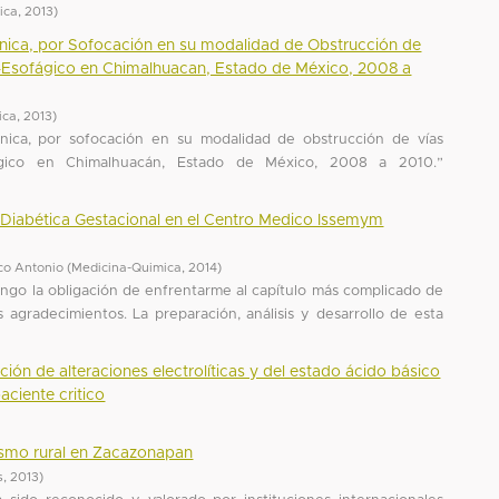
ica
,
2013
)
nica, por Sofocación en su modalidad de Obstrucción de
o-Esofágico en Chimalhuacan, Estado de México, 2008 a
ica
,
2013
)
nica, por sofocación en su modalidad de obstrucción de vías
fágico en Chimalhuacán, Estado de México, 2008 a 2010.”
e Diabética Gestacional en el Centro Medico Issemym
co Antonio
(
Medicina-Quimica
,
2014
)
engo la obligación de enfrentarme al capítulo más complicado de
 agradecimientos. La preparación, análisis y desarrollo de esta
ción de alteraciones electrolíticas y del estado ácido básico
aciente critico
rismo rural en Zacazonapan
s
,
2013
)