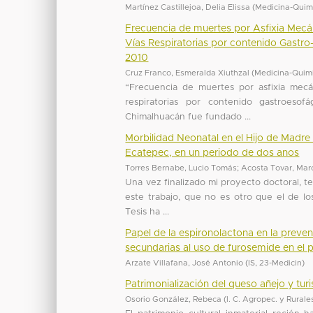
Martínez Castillejoa, Delia Elissa
(
Medicina-Quim
Frecuencia de muertes por Asfixia Mecá
Vías Respiratorias por contenido Gastr
2010
Cruz Franco, Esmeralda Xiuthzal
(
Medicina-Quim
“Frecuencia de muertes por asfixia mecá
respiratorias por contenido gastroeso
Chimalhuacán fue fundado ...
Morbilidad Neonatal en el Hijo de Madr
Ecatepec, en un periodo de dos anos
Torres Bernabe, Lucio Tomás
;
Acosta Tovar, Mar
Una vez finalizado mi proyecto doctoral, t
este trabajo, que no es otro que el de los
Tesis ha ...
Papel de la espironolactona en la preven
secundarias al uso de furosemide en el p
Arzate Villafana, José Antonio
(
IS
,
23-Medicin
)
Patrimonialización del queso añejo y tu
Osorio González, Rebeca
(
I. C. Agropec. y Rurale