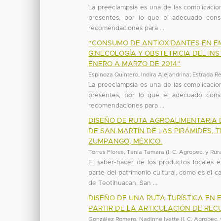
La preeclampsia es una de las complicacio
presentes, por lo que el adecuado cons
recomendaciones para ...
“CONSUMO DE ANTIOXIDANTES EN E
GINECOLOGÍA Y OBSTETRICIA DEL IN
ENERO A MARZO DE 2014”
Espinoza Quintero, Indira Alejandrina
;
Estrada Re
La preeclampsia es una de las complicacio
presentes, por lo que el adecuado cons
recomendaciones para ...
DISEÑO DE RUTA AGROALIMENTARIA
DE SAN MARTÍN DE LAS PIRÁMIDES, 
ZUMPANGO, MÉXICO.
Torres Flores, Tania Tamara
(
I. C. Agropec. y Rur
El saber-hacer de los productos locales 
parte del patrimonio cultural, como es el
de Teotihuacan, San ...
DISEÑO DE UNA RUTA TURÍSTICA EN
PARTIR DE LA ARTICULACIÓN DE REC
González Romero, Nadinne Ivette
(
I. C. Agropec.