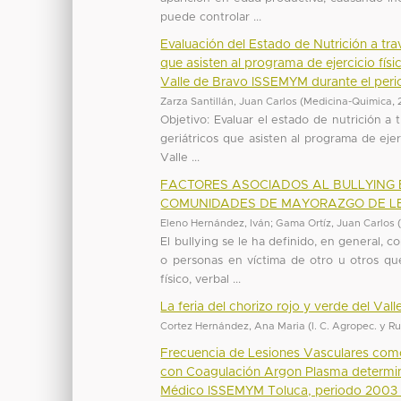
puede controlar ...
Evaluación del Estado de Nutrición a tr
que asisten al programa de ejercicio fís
Valle de Bravo ISSEMYM durante el peri
Zarza Santillán, Juan Carlos
(
Medicina-Quimica
,
Objetivo: Evaluar el estado de nutrición a
geriátricos que asisten al programa de ejer
Valle ...
FACTORES ASOCIADOS AL BULLYING E
COMUNIDADES DE MAYORAZGO DE LE
Eleno Hernández, Iván
;
Gama Ortíz, Juan Carlos
El bullying se le ha definido, en general
o personas en víctima de otro u otros q
físico, verbal ...
La feria del chorizo rojo y verde del Val
Cortez Hernández, Ana Maria
(
I. C. Agropec. y R
Frecuencia de Lesiones Vasculares como
con Coagulación Argon Plasma determin
Médico ISSEMYM Toluca, periodo 2003 