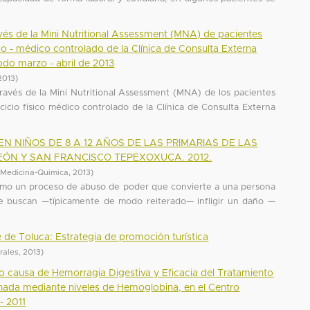
avés de la Mini Nutritional Assessment (MNA) de pacientes
ico - médico controlado de la Clínica de Consulta Externa
odo marzo - abril de 2013
2013
)
 través de la Mini Nutritional Assessment (MNA) de los pacientes
cicio físico médico controlado de la Clínica de Consulta Externa
N NIÑOS DE 8 A 12 AÑOS DE LAS PRIMARIAS DE LAS
ÓN Y SAN FRANCISCO TEPEXOXUCA. 2012.
(
Medicina-Quimica
,
2013
)
, como un proceso de abuso de poder que convierte a una persona
ue buscan —típicamente de modo reiterado— infligir un daño —
le de Toluca: Estrategia de promoción turística
urales
,
2013
)
 causa de Hemorragia Digestiva y Eficacia del Tratamiento
ada mediante niveles de Hemoglobina, en el Centro
- 2011