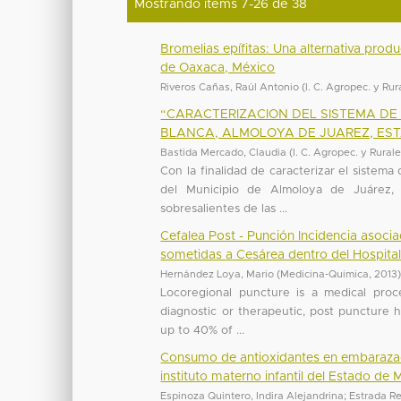
Mostrando ítems 7-26 de 38
Bromelias epífitas: Una alternativa prod
de Oaxaca, México
Riveros Cañas, Raúl Antonio
(
I. C. Agropec. y Rur
“CARACTERIZACION DEL SISTEMA DE
BLANCA, ALMOLOYA DE JUAREZ, ES
Bastida Mercado, Claudia
(
I. C. Agropec. y Rural
Con la finalidad de caracterizar el siste
del Municipio de Almoloya de Juárez, 
sobresalientes de las ...
Cefalea Post - Punción Incidencia asoci
sometidas a Cesárea dentro del Hospital
Hernández Loya, Mario
(
Medicina-Quimica
,
2013
Locoregional puncture is a medical proce
diagnostic or therapeutic, post puncture
up to 40% of ...
Consumo de antioxidantes en embarazada
instituto materno infantil del Estado d
Espinoza Quintero, Indira Alejandrina
;
Estrada Re