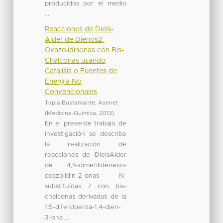
producidos por el medio
...
Reacciones de Diels-
Alder de Dienos2-
Oxazolidinonas con Bis-
Chalconas usando
Catalisis o Fuentes de
Energia No
Convencionales
Tapia Bustamante, Asenet
(
Medicina-Quimica
,
2013
)
En el presente trabajo de
investigación se describe
la realización de
reacciones de DielsAlder
de 4,5-dimetilidénexo-
oxazolidin-2-onas N-
substituídas 7 con bis-
chalconas derivadas de la
1,5-difenilpenta-1,4-dien-
3-ona ...