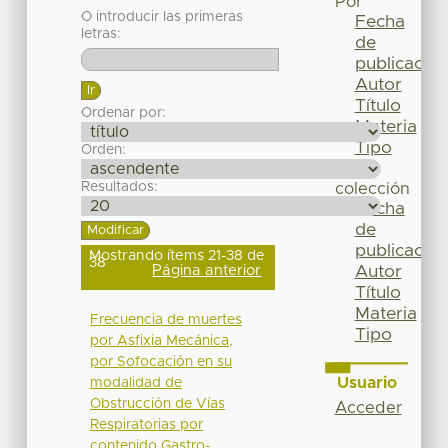
Por
O introducir las primeras
Fecha
letras:
de
publicación
Autor
Título
Ordenar por:
Materia
Tipo
Orden:
Esta
Resultados:
colección
Fecha
de
publicación
Mostrando ítems 21-38 de
38
Página anterior
Autor
Título
Materia
Frecuencia de muertes
Tipo
por Asfixia Mecánica,
por Sofocación en su
Usuario
modalidad de
Obstrucción de Vías
Acceder
Respiratorias por
contenido Gastro-