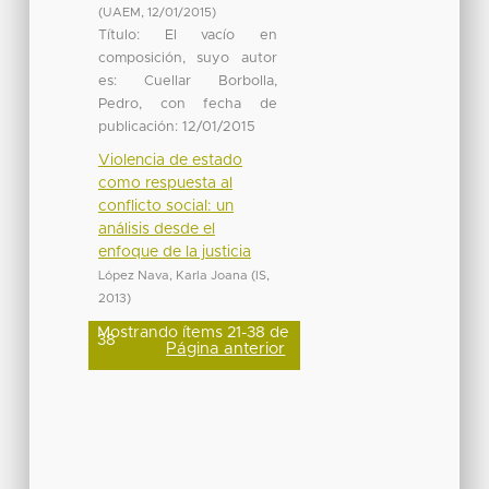
(
UAEM
,
12/01/2015
)
Título: El vacío en
composición, suyo autor
es: Cuellar Borbolla,
Pedro, con fecha de
publicación: 12/01/2015
Violencia de estado
como respuesta al
conflicto social: un
análisis desde el
enfoque de la justicia
López Nava, Karla Joana
(
IS
,
2013
)
Mostrando ítems 21-38 de
38
Página anterior