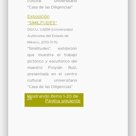
cultural universitario
"Casa de las Diligencias"
Exposición
"SIMILITUDES"
DGCU, UAEM
(
Universidad
Autónoma del Estado de
México
,
2013-11-11
)
"Similitudes", exhibición
que muestra el trabajo
pictórico y escultórico del
maestro Froylán Ruíz,
presentada en el centro
cultural universitario
"Casa de las Diligencias"
Mostrando ítems 1-20 de
26
Página siguiente