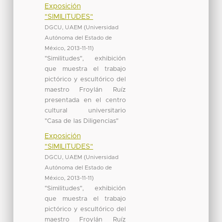
Exposición
"SIMILITUDES"
DGCU, UAEM
(
Universidad
Autónoma del Estado de
México
,
2013-11-11
)
"Similitudes", exhibición
que muestra el trabajo
pictórico y escultórico del
maestro Froylán Ruíz
presentada en el centro
cultural universitario
"Casa de las Diligencias"
Exposición
"SIMILITUDES"
DGCU, UAEM
(
Universidad
Autónoma del Estado de
México
,
2013-11-11
)
"Similitudes", exhibición
que muestra el trabajo
pictórico y escultórico del
maestro Froylán Ruíz