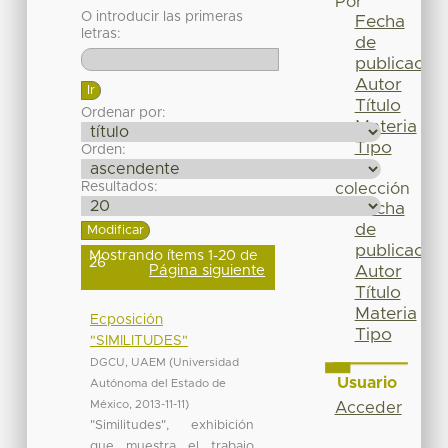
Por
O introducir las primeras
Fecha
letras:
de
publicación
Autor
Título
Ordenar por:
Materia
Tipo
Orden:
Esta
Resultados:
colección
Fecha
de
publicación
Mostrando ítems 1-20 de
26
Página siguiente
Autor
Título
Materia
Ecposición
Tipo
"SIMILITUDES"
DGCU, UAEM
(
Universidad
Usuario
Autónoma del Estado de
México
,
2013-11-11
)
Acceder
"Similitudes", exhibición
que muestra el trabajo