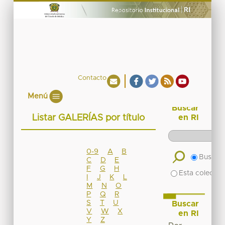
Contacto
Menú
Buscar
Listar GALERÍAS por título
en RI
0-9
A
B
Buscar 
C
D
E
F
G
H
Esta colecció
I
J
K
L
M
N
O
P
Q
R
S
T
U
Buscar
V
W
X
en RI
Y
Z