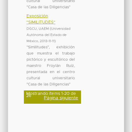
cultural universitario
"Casa de las Diligencias"
Exposición
"SIMILITUDES"
DGCU, UAEM
(
Universidad
Autónoma del Estado de
México
,
2013-11-11
)
"Similitudes", exhibición
que muestra el trabajo
pictórico y escultórico del
maestro Froylán Ruíz,
presentada en el centro
cultural universitario
"Casa de las Diligencias"
Mostrando ítems 1-20 de
26
Página siguiente