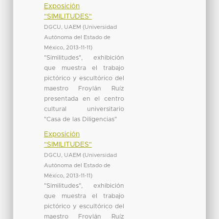
Exposición
"SIMILITUDES"
DGCU, UAEM
(
Universidad
Autónoma del Estado de
México
,
2013-11-11
)
"Similitudes", exhibición
que muestra el trabajo
pictórico y escultórico del
maestro Froylán Ruíz
presentada en el centro
cultural universitario
"Casa de las Diligencias"
Exposición
"SIMILITUDES"
DGCU, UAEM
(
Universidad
Autónoma del Estado de
México
,
2013-11-11
)
"Similitudes", exhibición
que muestra el trabajo
pictórico y escultórico del
maestro Froylán Ruíz