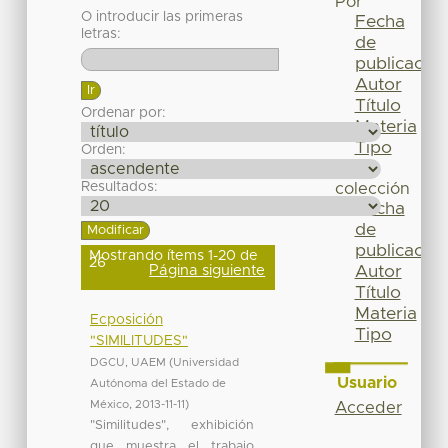
Por
O introducir las primeras
Fecha
letras:
de
publicación
Autor
Título
Ordenar por:
Materia
Tipo
Orden:
Esta
Resultados:
colección
Fecha
de
publicación
Mostrando ítems 1-20 de
26
Página siguiente
Autor
Título
Materia
Ecposición
Tipo
"SIMILITUDES"
DGCU, UAEM
(
Universidad
Usuario
Autónoma del Estado de
México
,
2013-11-11
)
Acceder
"Similitudes", exhibición
que muestra el trabajo