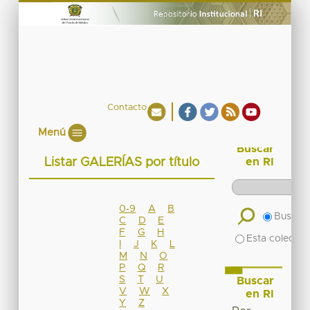
Contacto
Menú
Buscar
Listar GALERÍAS por título
en RI
0-9
A
B
Buscar 
C
D
E
F
G
H
Esta colecció
I
J
K
L
M
N
O
P
Q
R
S
T
U
Buscar
V
W
X
en RI
Y
Z