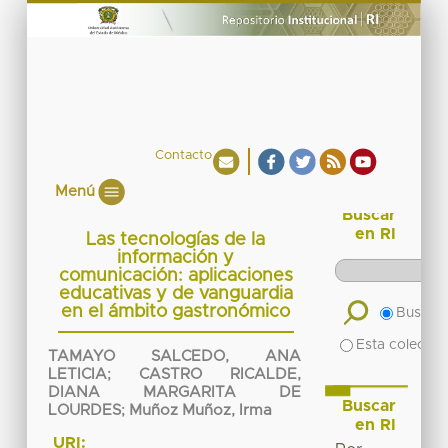
Contacto
Menú
Buscar
en RI
Las tecnologías de la
información y
comunicación: aplicaciones
educativas y de vanguardia
en el ámbito gastronómico
Buscar 
Esta colecció
TAMAYO SALCEDO, ANA
LETICIA
;
CASTRO RICALDE,
DIANA MARGARITA DE
Buscar
LOURDES
;
Muñoz Muñoz, Irma
en RI
URI: