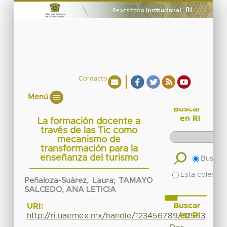
Contacto
Menú
Buscar
en RI
La formación docente a
través de las Tic como
mecanismo de
transformación para la
enseñanza del turismo
Buscar 
Esta colecció
Peñaloza-Suàrez, Laura
;
TAMAYO
SALCEDO, ANA LETICIA
Buscar
URI:
en RI
http://ri.uaemex.mx/handle/123456789/32563