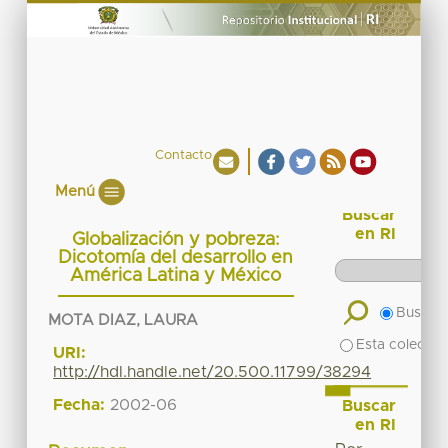
Contacto
Menú
Buscar
en RI
Globalización y pobreza:
Dicotomía del desarrollo en
América Latina y México
Buscar 
MOTA DIAZ, LAURA
Esta colecció
URI:
http://hdl.handle.net/20.500.11799/38294
Fecha:
2002-06
Buscar
en RI