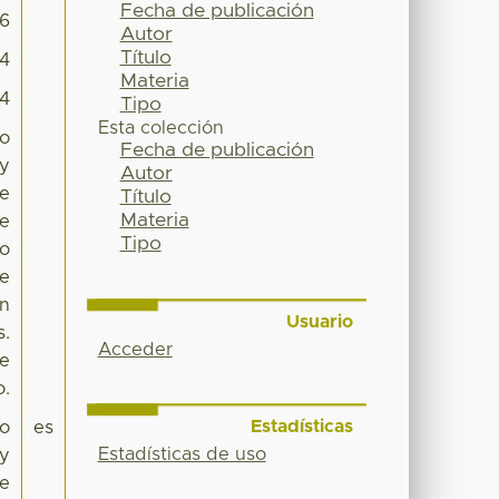
Fecha de publicación
6
Autor
Título
04
Materia
94
Tipo
Esta colección
so
Fecha de publicación
 y
Autor
se
Título
Materia
se
Tipo
co
de
an
Usuario
s.
Acceder
ue
o.
Estadísticas
so
es
Estadísticas de uso
 y
se