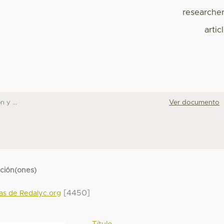
researche
artic
 y ...
Ver documento
cción(ones)
[4450]
das de Redalyc.org