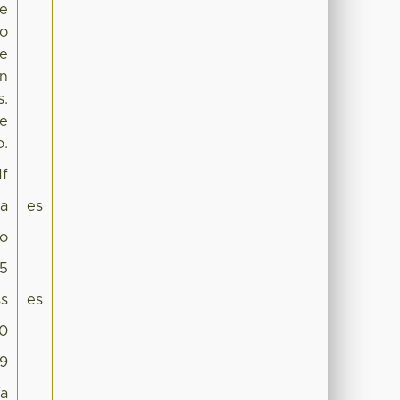
se
co
de
an
s.
ue
o.
df
pa
es
co
05
s
es
.0
.9
ía