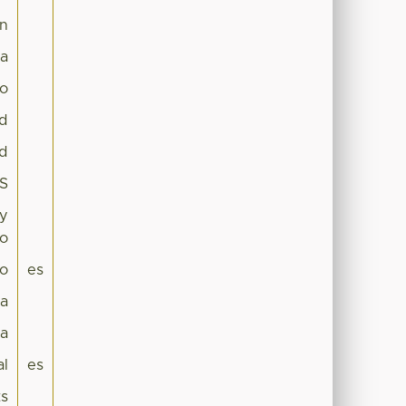
ón
za
co
ad
ad
ES
 y
co
lo
es
ca
a
al
es
ts