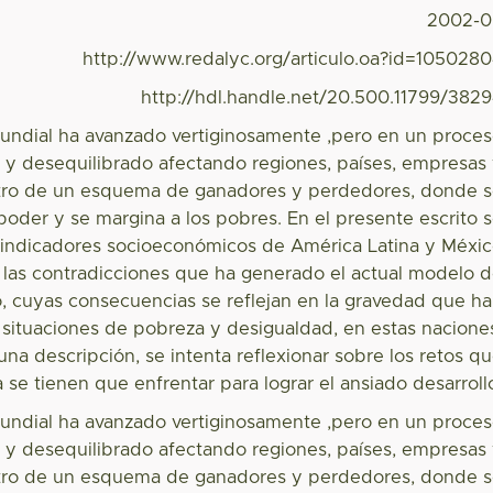
2002-0
http://www.redalyc.org/articulo.oa?id=105028
http://hdl.handle.net/20.500.11799/382
mundial ha avanzado vertiginosamente ,pero en un proce
 y desequilibrado afectando regiones, países, empresas
tro de un esquema de ganadores y perdedores, donde 
poder y se margina a los pobres. En el presente escrito 
indicadores socioeconómicos de América Latina y Méxi
 las contradicciones que ha generado el actual modelo 
o, cuyas consecuencias se reflejan en la gravedad que h
 situaciones de pobreza y desigualdad, en estas nacione
una descripción, se intenta reflexionar sobre los retos q
 se tienen que enfrentar para lograr el ansiado desarroll
mundial ha avanzado vertiginosamente ,pero en un proce
 y desequilibrado afectando regiones, países, empresas
tro de un esquema de ganadores y perdedores, donde 