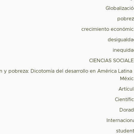
Globalizaci
pobre
crecimiento económi
desiguald
inequid
CIENCIAS SOCIAL
ón y pobreza: Dicotomía del desarrollo en América Latina
Méxi
Artícu
Científi
Dorad
Internacion
studen