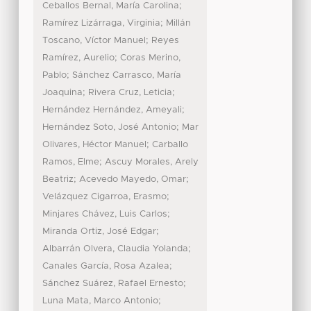
;
Ceballos Bernal, María Carolina
;
Ramírez Lizárraga, Virginia
Millán
;
Toscano, Víctor Manuel
Reyes
;
Ramírez, Aurelio
Coras Merino,
;
Pablo
Sánchez Carrasco, María
;
;
Joaquina
Rivera Cruz, Leticia
;
Hernández Hernández, Ameyali
;
Hernández Soto, José Antonio
Mar
;
Olivares, Héctor Manuel
Carballo
;
Ramos, Elme
Ascuy Morales, Arely
;
;
Beatriz
Acevedo Mayedo, Omar
;
Velázquez Cigarroa, Erasmo
;
Minjares Chávez, Luis Carlos
;
Miranda Ortiz, José Edgar
;
Albarrán Olvera, Claudia Yolanda
;
Canales García, Rosa Azalea
;
Sánchez Suárez, Rafael Ernesto
;
Luna Mata, Marco Antonio