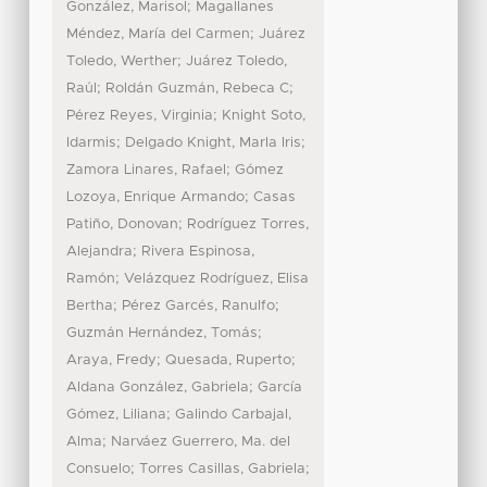
;
González, Marisol
Magallanes
;
Méndez, María del Carmen
Juárez
;
Toledo, Werther
Juárez Toledo,
;
;
Raúl
Roldán Guzmán, Rebeca C
;
Pérez Reyes, Virginia
Knight Soto,
;
;
Idarmis
Delgado Knight, Marla Iris
;
Zamora Linares, Rafael
Gómez
;
Lozoya, Enrique Armando
Casas
;
Patiño, Donovan
Rodríguez Torres,
;
Alejandra
Rivera Espinosa,
;
Ramón
Velázquez Rodríguez, Elisa
;
;
Bertha
Pérez Garcés, Ranulfo
;
Guzmán Hernández, Tomás
;
;
Araya, Fredy
Quesada, Ruperto
;
Aldana González, Gabriela
García
;
Gómez, Liliana
Galindo Carbajal,
;
Alma
Narváez Guerrero, Ma. del
;
;
Consuelo
Torres Casillas, Gabriela