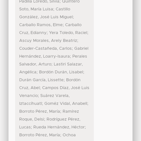
;
Padilla Loredo, Silvia
Quintero
;
Soto, María Luisa
Castillo
;
González, José Luis Miguel
;
Carballo Ramos, Elme
Carballo
;
;
Cruz, Edianny
Yera Toledo, Raciel
;
Ascuy Morales, Arely Beatriz
;
Couder-Castañeda, Carlos
Gabriel
;
Hernández, Loarry-Isaura
Perales
;
Salvador, Arturo
Lastiri Salazar,
;
;
Angélica
Bordón Durán, Lisabel
;
Durán García, Lissette
Bordón
;
Cruz, Abel
Campos Díaz, José Luis
;
Venancio
Suárez Varela,
;
;
Iztaccíhuatl
Goméz Vidal, Anabell
;
Borroto Pérez, María
Ramírez
;
Roque, Delsi
Rodríguez Pérez,
;
;
Lucas
Rueda Hernández, Héctor
;
Borroto Pérez, María
Ochoa