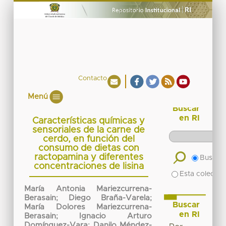
Contacto
Menú
Buscar
en RI
Características químicas y
sensoriales de la carne de
cerdo, en función del
consumo de dietas con
ractopamina y diferentes
Buscar 
concentraciones de lisina
Esta colecció
María Antonia Mariezcurrena-
Berasain
;
Diego Braña-Varela
;
Buscar
María Dolores Mariezcurrena-
en RI
Berasain
;
Ignacio Arturo
Domínguez-Vara
;
Danilo Méndez-