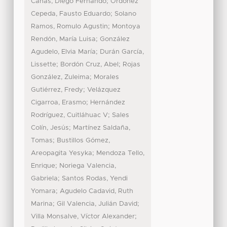
;
Cañas, Diego Fernando
Ordoñez
;
Cepeda, Fausto Eduardo
Solano
;
Ramos, Romulo Agustin
Montoya
;
Rendón, María Luisa
González
;
Agudelo, Elvia María
Durán García,
;
;
Lissette
Bordón Cruz, Abel
Rojas
;
González, Zuleima
Morales
;
Gutiérrez, Fredy
Velázquez
;
Cigarroa, Erasmo
Hernández
;
Rodríguez, Cuitláhuac V
Sales
;
Colín, Jesús
Martínez Saldaña,
;
Tomas
Bustillos Gómez,
;
Areopagita Yesyka
Mendoza Tello,
;
Enrique
Noriega Valencia,
;
Gabriela
Santos Rodas, Yendi
;
Yomara
Agudelo Cadavid, Ruth
;
;
Marina
Gil Valencia, Julián David
;
Villa Monsalve, Víctor Alexander