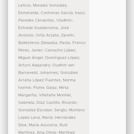
;
Leticia
Morales González,
;
;
Esmeralda
Contreras García, Irazú
;
Paredes Cervantes, Vladimir
Estrada Guadarrama, José
;
;
Antonio
Ortiz Arzate, Zareth
;
Ballesteros Zebadúa, Paola
Franco
;
Pérez, Javier
Camacho López,
;
Miguel Ángel
Domínguez López,
;
Arturo Alejandro
Oudhof van
;
Barneveld, Johannes
González
Arratia López Fuentes, Norma
;
Ivonne
Flores Galaz, Mirta
;
Margarita
Villafaña Montiel,
;
;
Gabriela
Díaz Castillo, Ricardo
;
González Escobar, Sergio
Montero
;
López Lena, María
Hernández
;
Silva, María Azucena
Ruíz
;
Martínez, Ana Olivia
Martínez