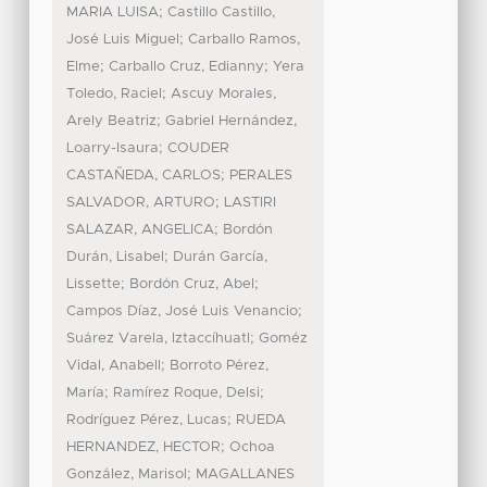
;
MARIA LUISA
Castillo Castillo,
;
José Luis Miguel
Carballo Ramos,
;
;
Elme
Carballo Cruz, Edianny
Yera
;
Toledo, Raciel
Ascuy Morales,
;
Arely Beatriz
Gabriel Hernández,
;
Loarry-Isaura
COUDER
;
CASTAÑEDA, CARLOS
PERALES
;
SALVADOR, ARTURO
LASTIRI
;
SALAZAR, ANGELICA
Bordón
;
Durán, Lisabel
Durán García,
;
;
Lissette
Bordón Cruz, Abel
;
Campos Díaz, José Luis Venancio
;
Suárez Varela, Iztaccíhuatl
Goméz
;
Vidal, Anabell
Borroto Pérez,
;
;
María
Ramírez Roque, Delsi
;
Rodríguez Pérez, Lucas
RUEDA
;
HERNANDEZ, HECTOR
Ochoa
;
González, Marisol
MAGALLANES