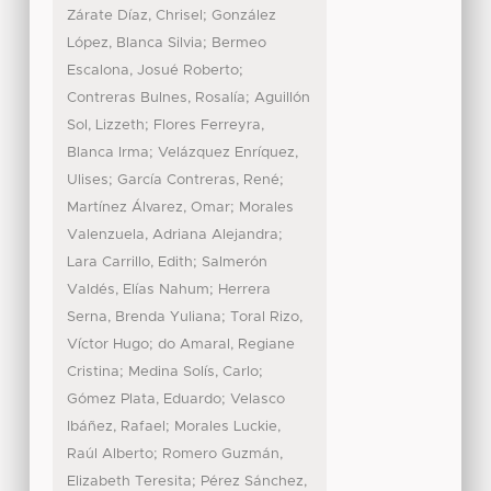
;
Zárate Díaz, Chrisel
González
;
López, Blanca Silvia
Bermeo
;
Escalona, Josué Roberto
;
Contreras Bulnes, Rosalía
Aguillón
;
Sol, Lizzeth
Flores Ferreyra,
;
Blanca Irma
Velázquez Enríquez,
;
;
Ulises
García Contreras, René
;
Martínez Álvarez, Omar
Morales
;
Valenzuela, Adriana Alejandra
;
Lara Carrillo, Edith
Salmerón
;
Valdés, Elías Nahum
Herrera
;
Serna, Brenda Yuliana
Toral Rizo,
;
Víctor Hugo
do Amaral, Regiane
;
;
Cristina
Medina Solís, Carlo
;
Gómez Plata, Eduardo
Velasco
;
Ibáñez, Rafael
Morales Luckie,
;
Raúl Alberto
Romero Guzmán,
;
Elizabeth Teresita
Pérez Sánchez,