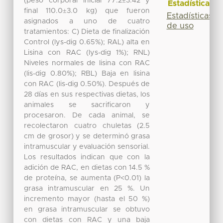
(peso corporal inicial 77.2±3.42 y
Estadísticas
final 110.0±3.0 kg) que fueron
Estadísticas
asignados a uno de cuatro
de uso
tratamientos: C) Dieta de finalización
Control (lys-dig 0.65%); RAL) alta en
Lisina con RAC (lys-dig 1%); RNL)
Niveles normales de lisina con RAC
(lis-dig 0.80%); RBL) Baja en lisina
con RAC (lis-dig 0.50%). Después de
28 días en sus respectivas dietas, los
animales se sacrificaron y
procesaron. De cada animal, se
recolectaron cuatro chuletas (2.5
cm de grosor) y se determinó grasa
intramuscular y evaluación sensorial.
Los resultados indican que con la
adición de RAC, en dietas con 14.5 %
de proteína, se aumenta (P<0.01) la
grasa intramuscular en 25 %. Un
incremento mayor (hasta el 50 %)
en grasa intramuscular se obtuvo
con dietas con RAC y una baja