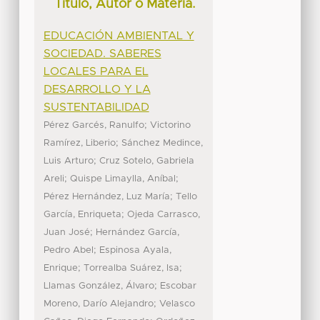
Título, Autor o Materia.
EDUCACIÓN AMBIENTAL Y
SOCIEDAD. SABERES
LOCALES PARA EL
DESARROLLO Y LA
SUSTENTABILIDAD
;
Pérez Garcés, Ranulfo
Victorino
;
Ramírez, Liberio
Sánchez Medince,
;
Luis Arturo
Cruz Sotelo, Gabriela
;
;
Areli
Quispe Limaylla, Aníbal
;
Pérez Hernández, Luz María
Tello
;
García, Enriqueta
Ojeda Carrasco,
;
Juan José
Hernández García,
;
Pedro Abel
Espinosa Ayala,
;
;
Enrique
Torrealba Suárez, Isa
;
Llamas González, Álvaro
Escobar
;
Moreno, Darío Alejandro
Velasco