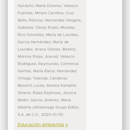
;
Garduño, María Dolores
Velasco
;
Fuentes, Miriam Carolina
Cruz
;
Bello, Patricia
Hernández Vergara,
;
;
Gabriela
Olivos Rubio, Micaela
;
Rico González, María de Lourdes
García Hernández, María de
;
;
Lourdes
Arana Gómez, Beatriz
;
Monroy Rojas, Araceli
Velasco
;
Rodríguez, Raymundo
Contreras
;
Garfias, María Elena
Hernández
;
Ortega, Yolanda
Cárdenas
;
Becerril, Lucila
Silveira Kempfer,
;
Silvana
Rojas Espinoza, Jessica
;
Belén
García Jiménez, María
(
Alberta
Alfaomega Grupo Editor,
,
)
S.A. de C.V.
2020-10-15
Educación ambiental y