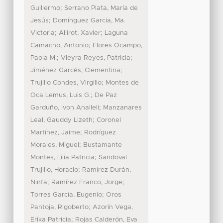
;
Guillermo
Serrano Plata, María de
;
Jesús
Domínguez García, Ma.
;
;
Victoria
Allirot, Xavier
Laguna
;
Camacho, Antonio
Flores Ocampo,
;
;
Paola M.
Vieyra Reyes, Patricia
;
Jiménez Garcés, Clementina
;
Trujillo Condes, Virgilio
Montes de
;
Oca Lemus, Luis G.
De Paz
;
Garduño, Ivon Analleli
Manzanares
;
Leal, Gauddy Lizeth
Coronel
;
Martínez, Jaime
Rodríguez
;
Morales, Miguel
Bustamante
;
Montes, Lilia Patricia
Sandoval
;
Trujillo, Horacio
Ramírez Durán,
;
;
Ninfa
Ramírez Franco, Jorge
;
Torres García, Eugenio
Oros
;
Pantoja, Rigoberto
Azorín Vega,
;
Erika Patricia
Rojas Calderón, Eva