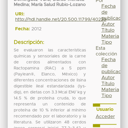
Por
Medina
;
María Salud Rubio-Lozano
Fecha
de
URI:
publicación
http://hdl.handle.net/20.500.11799/40229
Autor
Fecha:
2012
Título
Materia
Tipo
Descripción:
Esta
Se evaluaron las características
colección
químicas y sensoriales de la carne
Fecha
de cerdos alimentados con
de
Ractopamina (RAC) a 5 ppm
publicación
(Paylean®, Elanco, México) y
Autor
diferentes concentraciones de lisina
Título
digestible ileal estandarizada (lys-
Materia
dig), en dietas con 3.3 Mcal EM/ kg y
Tipo
14.5 % de proteína cruda, lo que
representa un contenido de
Usuario
proteína de 10 % inferior al mínimo
recomendado por el laboratorio y la
Acceder
literatura. Se utilizaron 48 cerdos