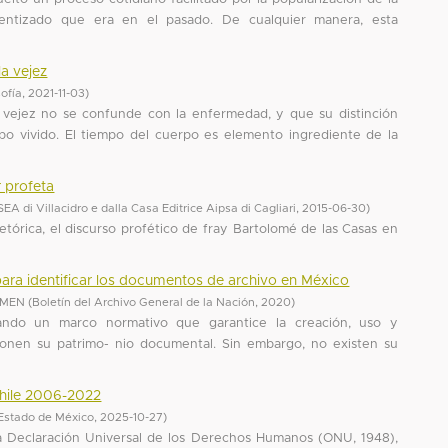
ralentizado que era en el pasado. De cualquier manera, esta
la vejez
ofía
,
2021-11-03
)
la vejez no se confunde con la enfermedad, y que su distinción
po vivido. El tiempo del cuerpo es elemento ingrediente de la
r profeta
SEA di Villacidro e dalla Casa Editrice Aipsa di Cagliari
,
2015-06-30
)
etórica, el discurso profético de fray Bartolomé de las Casas en
 para identificar los documentos de archivo en México
RMEN
(
Boletín del Archivo General de la Nación
,
2020
)
ando un marco normativo que garantice la creación, uso y
nen su patrimo- nio documental. Sin embargo, no existen su
Chile 2006-2022
Estado de México
,
2025-10-27
)
a Declaración Universal de los Derechos Humanos (ONU, 1948),