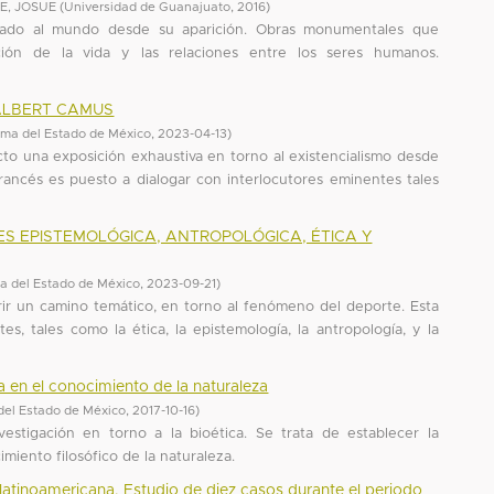
E, JOSUE
(
Universidad de Guanajuato
,
2016
)
llado al mundo desde su aparición. Obras monumentales que
ón de la vida y las relaciones entre los seres humanos.
 ALBERT CAMUS
ma del Estado de México
,
2023-04-13
)
ecto una exposición exhaustiva en torno al existencialismo desde
francés es puesto a dialogar con interlocutores eminentes tales
ES EPISTEMOLÓGICA, ANTROPOLÓGICA, ÉTICA Y
a del Estado de México
,
2023-09-21
)
brir un camino temático, en torno al fenómeno del deporte. Esta
s, tales como la ética, la epistemología, la antropología, y la
da en el conocimiento de la naturaleza
del Estado de México
,
2017-10-16
)
vestigación en torno a la bioética. Se trata de establecer la
miento filosófico de la naturaleza.
d latinoamericana. Estudio de diez casos durante el periodo