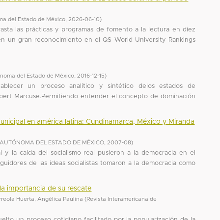
ma del Estado de México
,
2026-06-10
)
asta las prácticas y programas de fomento a la lectura en diez
en un gran reconocimiento en el QS World University Rankings
ónoma del Estado de México
,
2016-12-15
)
tablecer un proceso analítico y sintético delos estados de
rbert Marcuse.Permitiendo entender el concepto de dominación
nicipal en américa latina: Cundinamarca, México y Miranda
 AUTÓNOMA DEL ESTADO DE MÉXICO
,
2007-08
)
 y la caída del socialismo real pusieron a la democracia en el
eguidores de las ideas socialistas tomaron a la democracia como
la importancia de su rescate
rreola Huerta, Angélica Paulina
(
Revista Interamericana de
uelto un proceso cotidiano facilitado por la popularización de la