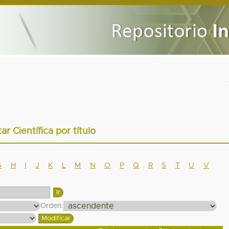
tar Científica por título
G
H
I
J
K
L
M
N
O
P
Q
R
S
T
U
V
Orden: