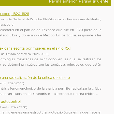
Página anterior
Página siguiente
excoco, 1820-1828
, Instituto Nacional de Estudios Históricos de las Revoluciones de México,
Mora
,
2019
)
n electoral en el partido de Texcoco que fue en 1820 parte de la
stado Libre y Soberano de México. En particular, responde a las
exicana escrita por mujeres en el siglo XXI
 del Estado de México
,
2025-05-16
)
antologías mexicanas de minificción en las que se rastrean los
y se determinan cuáles son las temáticas principales que están
una radicalización de la crítica del dinero
iento
,
2026-01-15
)
nálisis fenomenológico de la avaricia permite radicalizar la crítica
desarrollada en los Grundrisse— al reconducir dicha crítica, ...
 autocontrol
losofía
,
2022-12-10
)
e la higiene es una estructura protoaxiológica en la que nace el