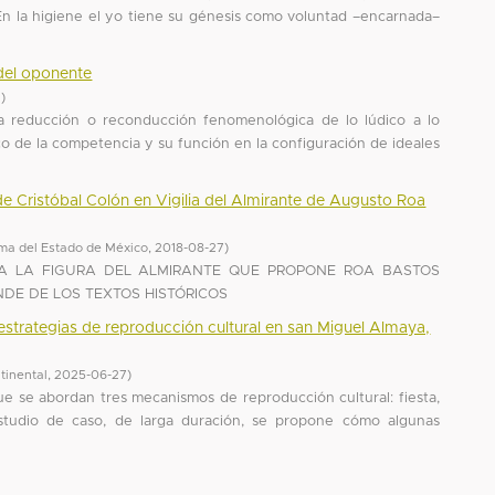
. En la higiene el yo tiene su génesis como voluntad –encarnada–
del oponente
1
)
 la reducción o reconducción fenomenológica de lo lúdico a lo
ico de la competencia y su función en la configuración de ideales
a de Cristóbal Colón en Vigilia del Almirante de Augusto Roa
ma del Estado de México
,
2018-08-27
)
ICA LA FIGURA DEL ALMIRANTE QUE PROPONE ROA BASTOS
DE DE LOS TEXTOS HISTÓRICOS
trategias de reproducción cultural en san Miguel Almaya,
tinental
,
2025-06-27
)
que se abordan tres mecanismos de reproducción cultural: fiesta,
tudio de caso, de larga duración, se propone cómo algunas