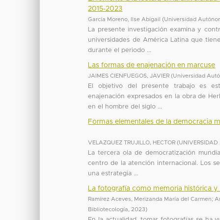
2015-2023
García Moreno, Ilse Abigail
(
Universidad Autóno
La presente investigación examina y contr
universidades de América Latina que tien
durante el periodo ...
Las formas de enajenación en marcuse
JAIMES CIENFUEGOS, JAVIER
(
Universidad Aut
El objetivo del presente trabajo es es
enajenación expresados en la obra de He
en el hombre del siglo ...
Formas elementales de la democracia mu
VELAZQUEZ TRUJILLO, HECTOR
(
UNIVERSIDAD
La tercera ola de democratización mundial
centro de la atención internacional. Los s
una estrategia ...
La fotografía como memoria histórica y 
Ramírez Aceves, Merizanda María del Carmen
;
A
Bibliotecología
,
2023
)
En la actualidad, tomar fotografías se ha v