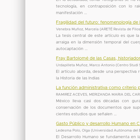
tecnología, en contraposición con lo 
manifestación ...
Fragilidad del futuro: fenomenología de 
Venebra Muñoz, Marcela
(
ARETÉ Revista de Filos
La tesis central de este artículo es que 
arraiga en la dimensión temporal del cuer
autocaptación ...
Fray Bartolomé de las Casas, historiado
Urdapilleta Muñoz, Marco Antonio
(
Centro Studi 
El artículo aborda, desde una perspectiva r
la Historia de las Indias
La función administrativa como criterio
RAMIREZ ACEVES, MERIZANDA MARIA DEL CA
México lleva casi dos décadas con gur
conservación de los documentos que supo
cientes estudios que señalen ...
Gasto Público y desarrollo Humano en 
Ledesma Polo, Olga
(
Universidad Autónoma del 
El Desarrollo Humano se fundamenta en l