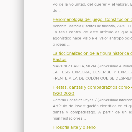
yo de la voluntad, del querer y el valorar
de ...
Fenomenología del juego. Constitución 
Venebra, Marcela
(
Escritos de filosofía
,
2025-11-1
La tesis central de este artículo es que
agonístico hace visible el valor antropológ
o ideas ...
La ficcionalización de la figura históric
Bastos
MARTINEZ GARCIA, SILVIA
(
Universidad Autóno
LA TESIS EXPLORA, DESCRIBE Y EXPL
FRENTE A LA DE COLÓN QUE SE DESPREN
Fiestas, danzas y compadrazgos como es
1920-2020
Gerardo González-Reyes, /
(
Universidad Intercon
Artículo de investigación científica en el 
danza y compadrazgo. A partir de un es
manifestaciones ...
Filosofía arte y diseño