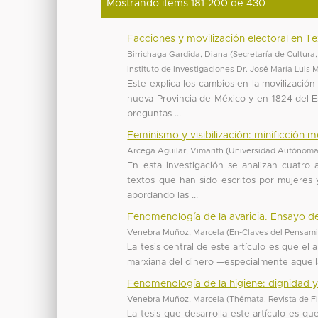
Mostrando ítems 181-200 de 430
Facciones y movilización electoral en T
Birrichaga Gardida, Diana
(
Secretaría de Cultura
Instituto de Investigaciones Dr. José María Luis 
Este explica los cambios en la movilizació
nueva Provincia de México y en 1824 del E
preguntas ...
Feminismo y visibilización: minificción m
Arcega Aguilar, Vimarith
(
Universidad Autónoma
En esta investigación se analizan cuatro 
textos que han sido escritos por mujeres 
abordando las ...
Fenomenología de la avaricia. Ensayo de 
Venebra Muñoz, Marcela
(
En-Claves del Pensam
La tesis central de este artículo es que el a
marxiana del dinero —especialmente aquella 
Fenomenología de la higiene: dignidad y
Venebra Muñoz, Marcela
(
Thémata. Revista de Fi
La tesis que desarrolla este artículo es qu