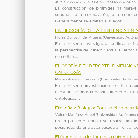
JUAREZ ZARAGOZA, OSCAR
;
MANZANO ARZAT
La construcción de pirámides ha maravi
suponen una cosmovisión, una concepci
Generalmente se exaltan sus lados ...
LA FILOSOFÍA DE LA EXISTENCIA EN
Flores Quiroz, Fidel Argenis
(
Universidad Autóno
En la presente investigación se lleva a ef
la perspectiva de Albert Camus. El autor 
como San ...
FILOSOFÍA DEL DEPORTE. DIMENSION
ONTOLOGÍA
Macías Arriaga, Francisco
(
Universidad Autónom
En la presente investigación se intenta a
cuestión se aborda desde diferentes frente
ontológica. ...
Filosofía y Biología: Por una ética basa
Valdez Martínez, Ángel
(
Universidad Autónoma 
En el presente trabajo se realiza una in
posibilidad de una ética basada en el conoci
El fomento a la lectura en la universida