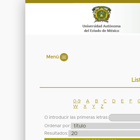
Menú
Lis
0-9
A
B
C
D
E
F
W
X
Y
Z
O introducir las primeras letras:
Ordenar por:
Resultados: