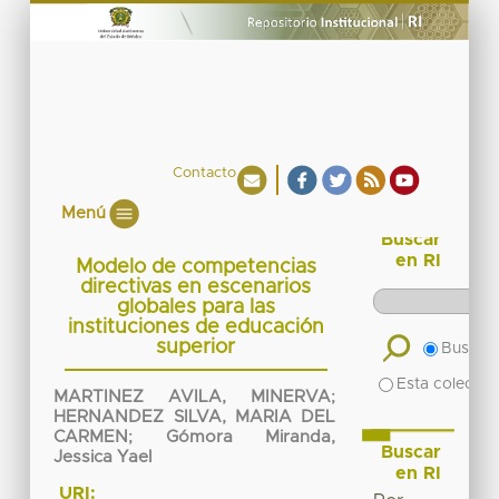
Contacto
Menú
Buscar
en RI
Modelo de competencias
directivas en escenarios
globales para las
instituciones de educación
superior
Buscar 
Esta colecció
MARTINEZ AVILA, MINERVA
;
HERNANDEZ SILVA, MARIA DEL
CARMEN
;
Gómora Miranda,
Buscar
Jessica Yael
en RI
URI: