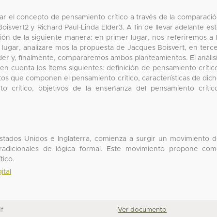
izar el concepto de pensamiento crítico a través de la comparaci
isvert2 y Richard Paul-Linda Elder3. A fin de llevar adelante es
ión de la siguiente manera: en primer lugar, nos referiremos a 
lugar, analizare mos la propuesta de Jacques Boisvert, en terc
lder y, finalmente, compararemos ambos planteamientos. El anális
 en cuenta los ítems siguientes: definición de pensamiento crític
ntos que componen el pensamiento crítico, características de dic
o crítico, objetivos de la enseñanza del pensamiento crític
tados Unidos e Inglaterra, comienza a surgir un movimiento 
 tradicionales de lógica formal. Este movimiento propone co
tico.
ital
f
Ver documento