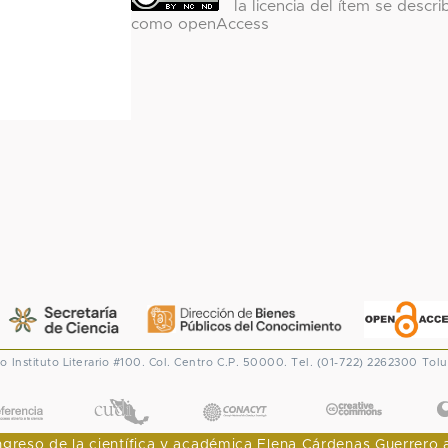
la licencia del ítem se descri
como openAccess
co
Instituto Literario #100. Col. Centro
C.P. 50000. Tel. (01-722) 2262300
Tolu
CONACYT
eso de la científica y académica Elena Cárdenas Guerrero al I