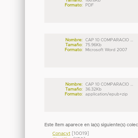
Tamaño:
166.6Kb
Formato:
PDF
Nombre:
CAP 10 COMPARACIO ...
Tamaño:
75.96Kb
Formato:
Microsoft Word 2007
Nombre:
CAP 10 COMPARACIO ...
Tamaño:
36.32Kb
Formato:
application/epub+zip
Este ítem aparece en la(s) siguiente(s) cole
[10019]
Conacyt