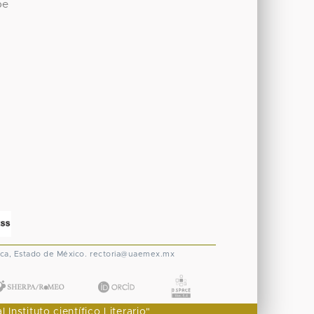
be
ca, Estado de México.
rectoria@uaemex.mx
nstituto científico Literario"