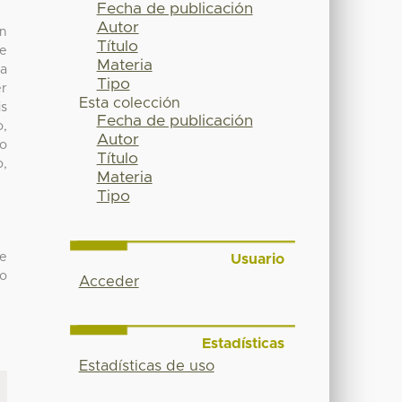
Fecha de publicación
Autor
ón
Título
te
Materia
la
Tipo
er
Esta colección
is
Fecha de publicación
o,
Autor
ho
Título
o,
Materia
Tipo
de
Usuario
mo
Acceder
Estadísticas
Estadísticas de uso