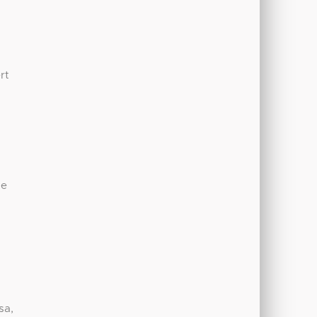
rt
de
sa,