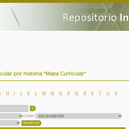
cular por materia "Mapa Curricular"
G
H
I
J
K
L
M
N
O
P
Q
R
S
T
U
V
Orden: