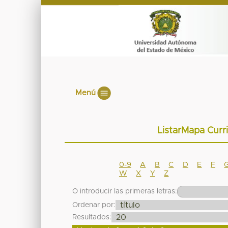
Menú
ListarMapa Curri
0-9
A
B
C
D
E
F
W
X
Y
Z
O introducir las primeras letras:
Ordenar por:
Resultados: