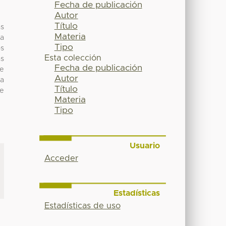
Fecha de publicación
Autor
Título
as
Materia
la
Tipo
os
Esta colección
s
Fecha de publicación
de
Autor
za
Título
ue
Materia
Tipo
Usuario
Acceder
Estadísticas
Estadísticas de uso