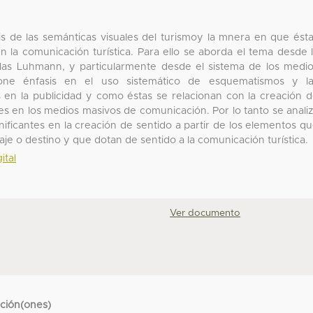
isis de las semánticas visuales del turismoy la mnera en que ést
n la comunicación turística. Para ello se aborda el tema desde 
klas Luhmann, y particularmente desde el sistema de los medi
pone énfasis en el uso sistemático de esquematismos y la
s en la publicidad y como éstas se relacionan con la creación 
es en los medios masivos de comunicación. Por lo tanto se anali
gnificantes en la creación de sentido a partir de los elementos q
e o destino y que dotan de sentido a la comunicación turística.
ital
Ver documento
cción(ones)