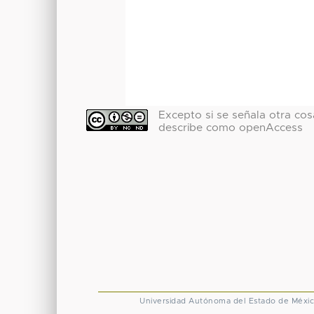
Excepto si se señala otra cosa
describe como openAccess
Universidad Autónoma del Estado de Méxi