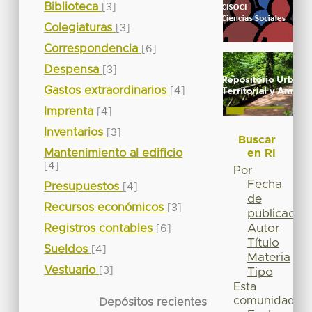
Biblioteca
[3]
Colegiaturas
[3]
Correspondencia
[6]
Despensa
[3]
Gastos extraordinarios
[4]
Imprenta
[4]
Inventarios
[3]
Buscar
Mantenimiento al edificio
en RI
[4]
Por
Fecha
Presupuestos
[4]
de
Recursos económicos
[3]
publicación
Autor
Registros contables
[6]
Título
Sueldos
[4]
Materia
Vestuario
[3]
Tipo
Esta
comunidad
Depósitos recientes