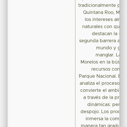
tradicionalmente pes
Quintana Roo, Méxic
los intereses alred
naturales con que c
destacan la sel
segunda barrera arre
mundo y gran
manglar. La 
Morelos en la búsqu
recursos convirt
Parque Nacional. En e
analiza el proceso q
convierte el ambient
a través de la prop
dinámicas: penet
despojo. Los proces
inmersa la comun
manera tan gradual, 