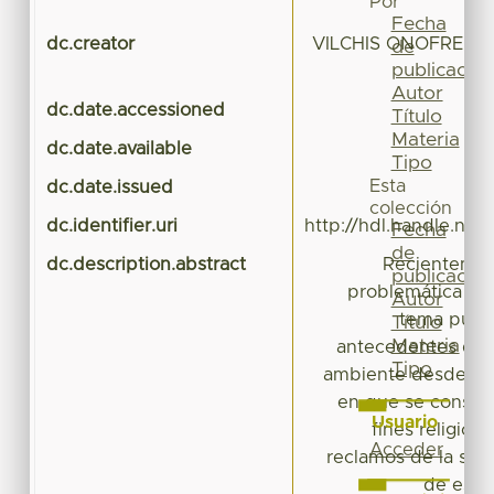
Por
Fecha
dc.creator
VILCHIS ONOFRE, 
de
publicación
Autor
dc.date.accessioned
20
Título
Materia
dc.date.available
20
Tipo
Esta
dc.date.issued
colección
dc.identifier.uri
http://hdl.handle.ne
Fecha
de
dc.description.abstract
Recientemen
publicación
problemática se 
Autor
tema públi
Título
Materia
antecedentes de 
Tipo
ambiente desde la 
en que se conserv
Usuario
fines religioso
Acceder
reclamos de la soc
de espa