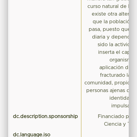
curso natural de las
existe otra altern
que la población 
pasa, puesto que c
diaria y dependen
sido la activida
inserta el capita
organismos 
aplicación de 
fracturado la es
comunidad, propician
personas ajenas que 
identidad c
impulsado 
dc.description.sponsorship
Financiado por 
Ciencia y Te
dc.language.iso