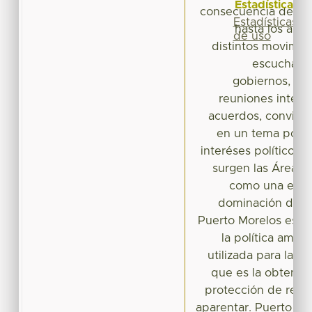
Estadísticas
consecuencia de la i
Estadísticas
hasta los año
de uso
distintos movimien
escuchado
gobiernos, da
reuniones interna
acuerdos, convirti
en un tema políti
interéses políticos
surgen las Áreas 
como una estra
dominación del a
Puerto Morelos es 
la política ambi
utilizada para la c
que es la obtenció
protección de recu
aparentar. Puerto Mo