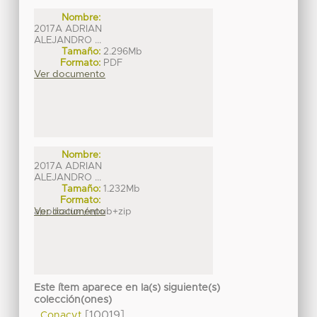
Nombre:
2017A ADRIAN
ALEJANDRO ...
Tamaño:
2.296Mb
Formato:
PDF
Ver documento
Nombre:
2017A ADRIAN
ALEJANDRO ...
Tamaño:
1.232Mb
Formato:
application/epub+zip
Ver documento
Este ítem aparece en la(s) siguiente(s)
colección(ones)
[10019]
Conacyt