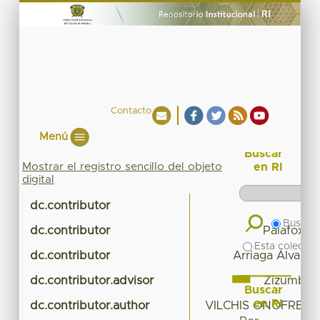
Contacto
Menú
Buscar
Mostrar el registro sencillo del objeto
en RI
digital
dc.contributor
Buscar 
dc.contributor
Palafox-M
Esta colecció
dc.contributor
Arriaga Álvarez
dc.contributor.advisor
Zizumbo Vi
Buscar
en RI
dc.contributor.author
VILCHIS ONOFRE, 