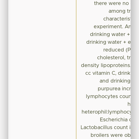
there were no dif
among treat
characteristics
experiment. Among
drinking water + 50
drinking water + extr
reduced (P < 0
cholesterol, trig
density lipoproteins. D
cc vitamin C, drinking
and drinking wat
purpurea increas
lymphocytes count a
hete
heterophil:lymphocyte r
Escherichia col
Lactobacillus count in i
broilers were obser