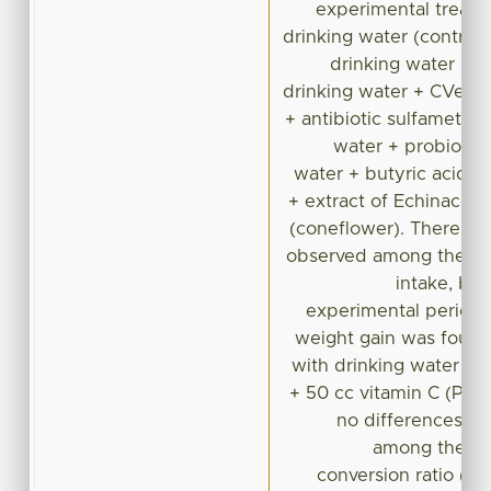
experimental treatm
drinking water (control, 
drinking water + an
drinking water + CVet- 
+ antibiotic sulfamet + 
water + probiotic 
water + butyric acid; 
+ extract of Echinace
(coneflower). There we
observed among the tr
intake, bu
experimental period,
weight gain was found 
with drinking water + a
+ 50 cc vitamin C (P <
no differences (P
among the tr
conversion ratio (P 