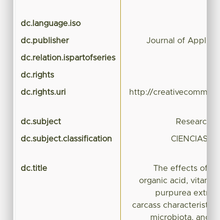
dc.language.iso
dc.publisher
Journal of Applied
dc.relation.ispartofseries
dc.rights
dc.rights.uri
http://creativecommons
dc.subject
Research S
dc.subject.classification
CIENCIAS A
dc.title
The effects of ant
organic acid, vitami
purpurea extrac
carcass characteristics
microbiota, and i