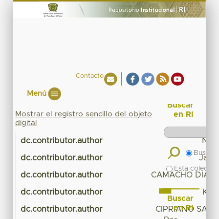
Contacto
Menú
Buscar
Mostrar el registro sencillo del objeto
en RI
digital
dc.contributor.author
Nosr
Buscar 
dc.contributor.author
Java
Esta colecció
dc.contributor.author
CAMACHO DIAZ, 
dc.contributor.author
KHU
Buscar
en RI
dc.contributor.author
CIPRIANO SALA