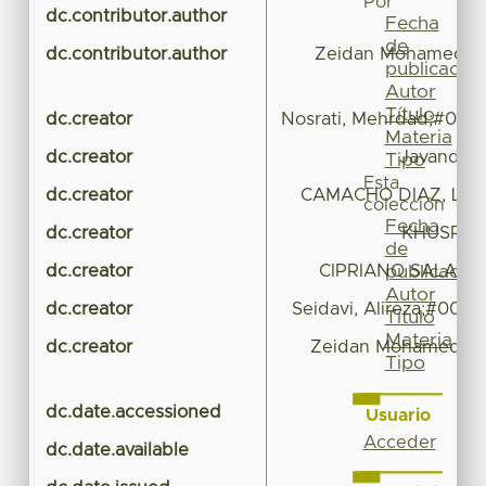
Por
dc.contributor.author
Se
Fecha
de
dc.contributor.author
Zeidan Mohamed Sa
publicación
Autor
Título
dc.creator
Nosrati, Mehrdad;#000
Materia
dc.creator
Javandel,
Tipo
Esta
dc.creator
CAMACHO DIAZ, LUIS
colección
Fecha
dc.creator
KHUSRO, 
de
dc.creator
CIPRIANO SALAZAR
publicación
Autor
dc.creator
Seidavi, Alireza;#00
Título
Materia
dc.creator
Zeidan Mohamed Sal
Tipo
dc.date.accessioned
20
Usuario
Acceder
dc.date.available
20