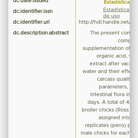
dc.date.issued
Estadísticas
Estadísticas
dc.identifier.issn
de uso
dc.identifier.uri
http://hdl.handle.net/2
dc.description.abstract
The present context
compara
supplementation of anti
organic acid, vit
extract after vaccin
water and their effect
carcass quality,
parameters, im
intestinal flora in b
days. A total of 420
broiler chicks (Ross 3
assigned into 7
replicates (pens) per
male chicks for each re