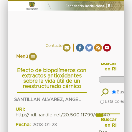
Contacto
Menú
Buscar
en RI
Efecto de biopolímeros con
extractos antioxidantes
sobre la vida útil de un
reestructurado cárnico
Buscar 
SANTILLAN ALVAREZ, ANGEL
Esta colecció
URI:
http://hdl.handle.net/20.500.11799/68340
Buscar
Fecha:
2018-01-23
en RI