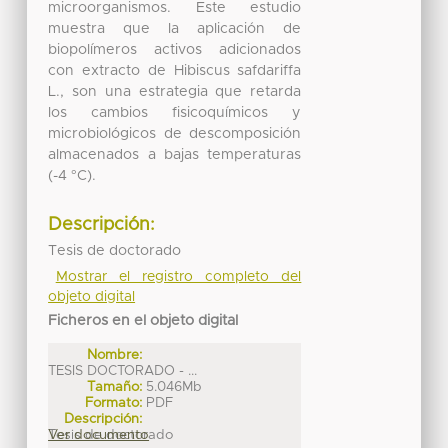
microorganismos. Este estudio
muestra que la aplicación de
biopolímeros activos adicionados
con extracto de Hibiscus safdariffa
L., son una estrategia que retarda
los cambios fisicoquímicos y
microbiológicos de descomposición
almacenados a bajas temperaturas
(-4 °C).
Descripción:
Tesis de doctorado
Mostrar el registro completo del
objeto digital
Ficheros en el objeto digital
Nombre:
TESIS DOCTORADO - ...
Tamaño:
5.046Mb
Formato:
PDF
Descripción:
Tesis de doctorado
Ver documento