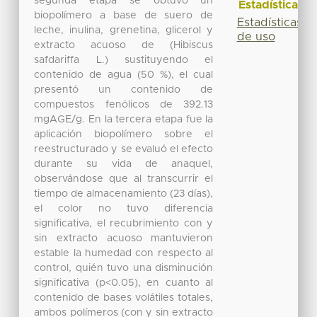
segunda etapa se obtuvo un
Estadísticas
biopolímero a base de suero de
Estadísticas
leche, inulina, grenetina, glicerol y
de uso
extracto acuoso de (Hibiscus
safdariffa L.) sustituyendo el
contenido de agua (50 %), el cual
presentó un contenido de
compuestos fenólicos de 392.13
mgAGE/g. En la tercera etapa fue la
aplicación biopolímero sobre el
reestructurado y se evaluó el efecto
durante su vida de anaquel,
observándose que al transcurrir el
tiempo de almacenamiento (23 días),
el color no tuvo diferencia
significativa, el recubrimiento con y
sin extracto acuoso mantuvieron
estable la humedad con respecto al
control, quién tuvo una disminución
significativa (p<0.05), en cuanto al
contenido de bases volátiles totales,
ambos polímeros (con y sin extracto