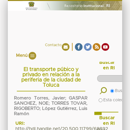
Contacto
Menú
Buscar
en RI
El transporte púbico y
privado en relación a la
periferia de la ciudad de
Toluca
Buscar 
Romero Torres, Javier
;
GASPAR
Esta colecció
SANCHEZ, NOE
;
TORRES TOVAR,
RIGOBERTO
;
López Gutiérrez, Luis
Ramón
Buscar
en RI
URI:
http://hdl.handle.net/20.500.11799/68892