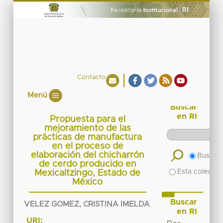
Contacto
Menú
Buscar
en RI
Propuesta para el
mejoramiento de las
prácticas de manufactura
en el proceso de
elaboración del chicharrón
Buscar 
de cerdo producido en
Esta colecció
Mexicaltzingo, Estado de
México
Buscar
VELEZ GOMEZ, CRISTINA IMELDA
en RI
URI: