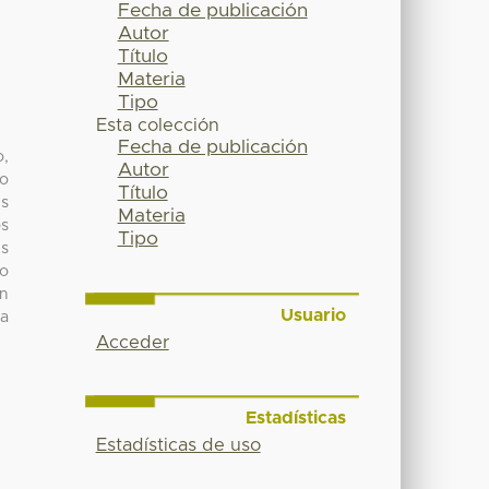
Fecha de publicación
Autor
Título
Materia
Tipo
Esta colección
Fecha de publicación
o,
Autor
io
Título
es
Materia
os
Tipo
es
ro
un
Usuario
ia
Acceder
Estadísticas
Estadísticas de uso