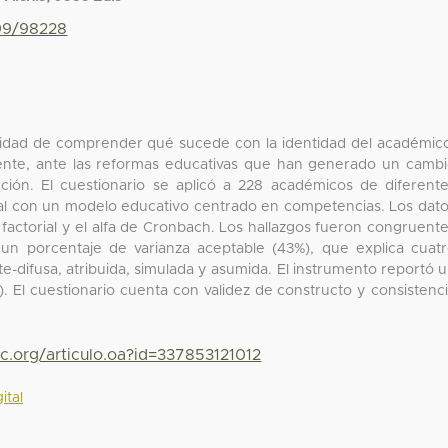
799/98228
nalidad de comprender qué sucede con la identidad del académic
ente, ante las reformas educativas que han generado un camb
ión. El cuestionario se aplicó a 228 académicos de diferent
atal con un modelo educativo centrado en competencias. Los dat
factorial y el alfa de Cronbach. Los hallazgos fueron congruent
on un porcentaje de varianza aceptable (43%), que explica cuat
nte-difusa, atribuida, simulada y asumida. El instrumento reportó 
). El cuestionario cuenta con validez de constructo y consistenc
c.org/articulo.oa?id=337853121012
ital