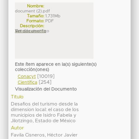
Nombre:
document (2).pdf
Tamaño:
1.731Mb
Formato:
PDF
Descripción:
Articulo científico
Ver documento
Este ítem aparece en la(s) siguiente(s)
colección(ones)
[10019]
Conacyt
[254]
Científica
Visualización del Documento
Título
Desafios del turismo desde la
dimension local: el caso de los
municipios de Isidro Fabela y
Jilotzingo, Estado de México
Autor
Favila Cisneros, Héctor Javier