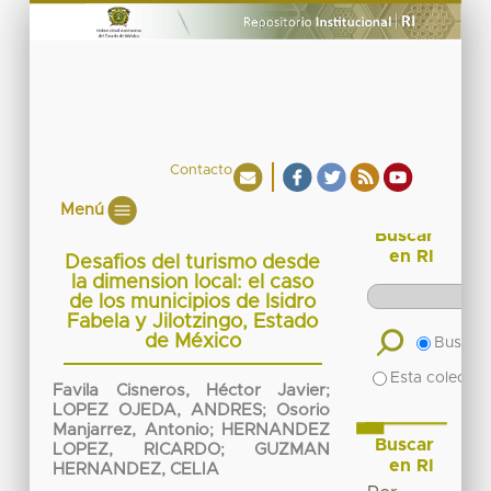
Contacto
Menú
Buscar
en RI
Desafios del turismo desde
la dimension local: el caso
de los municipios de Isidro
Fabela y Jilotzingo, Estado
de México
Buscar 
Esta colecció
Favila Cisneros, Héctor Javier
;
LOPEZ OJEDA, ANDRES
;
Osorio
Manjarrez, Antonio
;
HERNANDEZ
Buscar
LOPEZ, RICARDO
;
GUZMAN
en RI
HERNANDEZ, CELIA