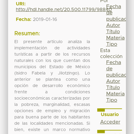
Por
URI:
Fecha
http://hdl.handle.net/20.500.11799/98840
de
publicación
Fecha:
2019-01-16
Autor
Título
Resumen:
Materia
El presente artículo analiza la
Tipo
implementación de actividades
Esta
turísticas a partir de los recursos
colección
naturales con los que cuentan dos
Fecha
municipios del Estado de México
de
(Isidro Fabela y Jilotzingo). Lo
publicación
anterior se plantea como una
Autor
opción de desarrollo económico
Título
frente a condiciones
Materia
socioeconómicas caracterizadas por
Tipo
la pobreza, marginalidad, escasas
opciones de empleo y migración
Usuario
para buena parte de los habitantes
Acceder
de las localidades mencionadas. Si
bien, existe un marco normativo