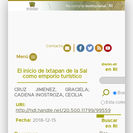
Contacto
Menú
Buscar
en RI
El inicio de Ixtapan de la Sal
como emporio turístico
CRUZ JIMENEZ, GRACIELA
;
Buscar 
CADENA INOSTROZA, CECILIA
Esta colecció
URI:
http://hdl.handle.net/20.500.11799/99559
Fecha:
2018-12-15
Buscar
en RI