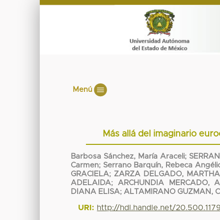
Menú
Más allá del imaginario eu
Barbosa Sánchez, María Araceli
;
SERRAN
Carmen
;
Serrano Barquín, Rebeca Angéli
GRACIELA
;
ZARZA DELGADO, MARTHA 
ADELAIDA
;
ARCHUNDIA MERCADO, 
DIANA ELISA
;
ALTAMIRANO GUZMAN, 
URI:
http://hdl.handle.net/20.500.11