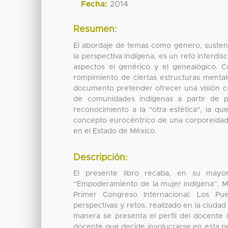
Fecha:
2014
Resumen:
El abordaje de temas como género, sustentab
la perspectiva indígena, es un reto interdisc
aspectos el genérico y el genealógico. 
rompimiento de ciertas estructuras mental
documento pretender ofrecer una visión com
de comunidades indígenas a partir de pro
reconocimiento a la "otra estética", la q
concepto eurocéntrico de una corporeidad i
en el Estado de México.
Descripción:
El presente libro recaba, en su mayor
“Empoderamiento de la mujer indígena”. Má
Primer Congreso Internacional: Los Pue
perspectivas y retos, realizado en la ciuda
manera se presenta el perfil del docente
docente que decide involucrarse en esta pe