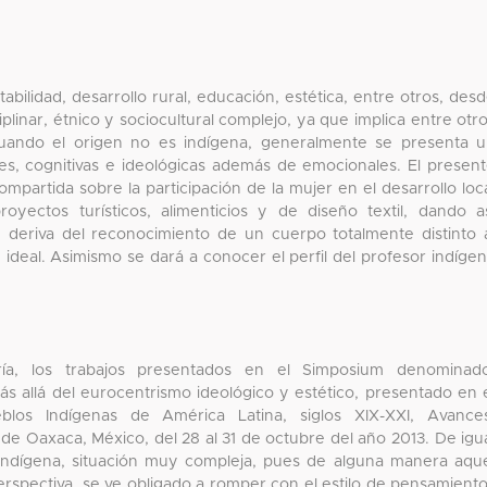
ilidad, desarrollo rural, educación, estética, entre otros, des
iplinar, étnico y sociocultural complejo, ya que implica entre otr
Cuando el origen no es indígena, generalmente se presenta 
es, cognitivas e ideológicas además de emocionales. El presen
partida sobre la participación de la mujer en el desarrollo loc
yectos turísticos, alimenticios y de diseño textil, dando a
ue deriva del reconocimiento de un cuerpo totalmente distinto 
deal. Asimismo se dará a conocer el perfil del profesor indíge
ía, los trabajos presentados en el Simposium denominado
s allá del eurocentrismo ideológico y estético, presentado en 
blos Indígenas de América Latina, siglos XIX-XXI, Avance
d de Oaxaca, México, del 28 al 31 de octubre del año 2013. De igu
 indígena, situación muy compleja, pues de alguna manera aqu
rspectiva, se ve obligado a romper con el estilo de pensamient