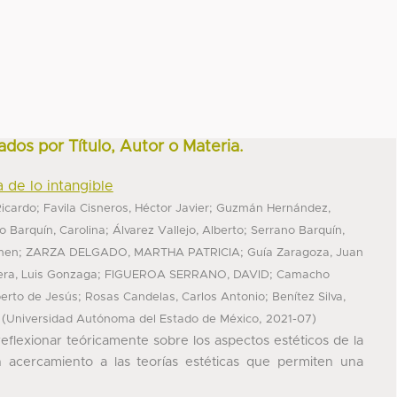
ados por Título, Autor o Materia.
 de lo intangible
;
;
icardo
Favila Cisneros, Héctor Javier
Guzmán Hernández,
;
;
o Barquín, Carolina
Álvarez Vallejo, Alberto
Serrano Barquín,
;
;
rmen
ZARZA DELGADO, MARTHA PATRICIA
Guía Zaragoza, Juan
;
;
era, Luis Gonzaga
FIGUEROA SERRANO, DAVID
Camacho
;
;
berto de Jesús
Rosas Candelas, Carlos Antonio
Benítez Silva,
(
,
)
Universidad Autónoma del Estado de México
2021-07
 reflexionar teóricamente sobre los aspectos estéticos de la
n acercamiento a las teorías estéticas que permiten una