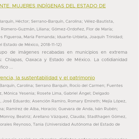
NTE. MUJERES INDÍGENAS DEL ESTADO DE
;
;
arquín, Héctor
Serrano-Barquín, Carolina
Vélez-Bautista,
;
;
;
Romero-Guzmán, Liliana
Gómez-Ordoñez, Flor de María
;
;
s Figueroa, María Fernanda
Iduarte-Urbieta, Joaquín Trinidad
,
)
el Estado de México
2018-11-12
rupo de imágenes recabadas en municipios en extrema
: Chiapas, Oaxaca y Estado de México. La cotidianidad
ico ...
vencia, la sustentabilidad y el patrimonio
;
;
Barquín, Carolina
Serrano Barquín, Rocío del Carmen
Fuentes
;
;
z, Mónica Yesenia
Rosete Lima, Gabriel Ángel
Delgado
;
;
, José Eduardo
Asención Ramiro, Romary Emireth
Mejía López,
;
;
;
na
Ramírez de Alba, Horacio
Guevara de Anda, Iván Rubén
;
;
Monroy, Beatriz
Arellano Vázquez, Claudia
Stadthagen Gómez,
(
orales Reynoso, Tania
Universidad Autónoma del Estado de