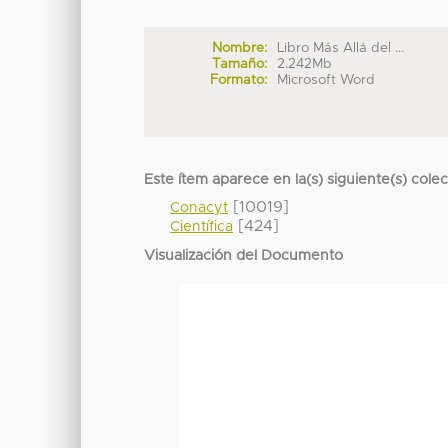
Nombre:
Libro Más Allá del ...
Tamaño:
2.242Mb
Formato:
Microsoft Word
Este ítem aparece en la(s) siguiente(s) cole
[10019]
Conacyt
[424]
Científica
Visualización del Documento