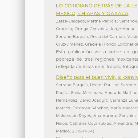
LO COTIDIANO DETRÁS DE LA LE
MÉXICO, CHIAPAS Y OAXACA
;
Zarza-Delgado, Martha Patricia
Serrano-B
;
Graciela
Ortega González, Jorge Manuel
;
Serrano-Barquín, Rocío del Carmen
Valdé
(
Cruz-Jiménez, Graciela
Fondo Editorial d
Esta publicación versa sobre un g
pobreza de tres regiones mexicanas
reflejada de éstas en el trabajo fotográf
Diseño para el buen vivir, la convi
;
Serrano Barquín, Héctor Paulino
Serrano 
;
Padilla, Sonia Mercedes
Andrade Martíne
;
Hernández, David Joaquín
Carranza Luna
;
Marcos
Espinosa Sánchez, María Macare
;
Maldonado Reyes, Ana Aurora
González 
;
;
Helga
Cabrales Covarrubias, Alejandra
M
,
)
México
2019-11-04