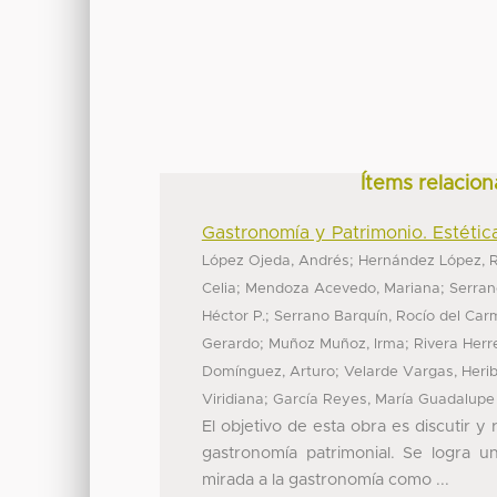
Ítems relacion
Gastronomía y Patrimonio. Estética
;
López Ojeda, Andrés
Hernández López, R
;
;
Celia
Mendoza Acevedo, Mariana
Serran
;
Héctor P.
Serrano Barquín, Rocío del Ca
;
;
Gerardo
Muñoz Muñoz, Irma
Rivera Herr
;
Domínguez, Arturo
Velarde Vargas, Heri
;
Viridiana
García Reyes, María Guadalupe
El objetivo de esta obra es discutir y
gastronomía patrimonial. Se logra u
mirada a la gastronomía como ...