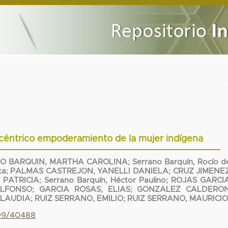
rocéntrico empoderamiento de la mujer indígena
O BARQUIN, MARTHA CAROLINA
;
Serrano Barquín, Rocío d
ca
;
PALMAS CASTREJON, YANELLI DANIELA
;
CRUZ JIMENEZ
PATRICIA
;
Serrano Barquín, Héctor Paulino
;
ROJAS GARCIA
ALFONSO
;
GARCIA ROSAS, ELIAS
;
GONZALEZ CALDERON
CLAUDIA
;
RUIZ SERRANO, EMILIO
;
RUIZ SERRANO, MAURICI
799/40488