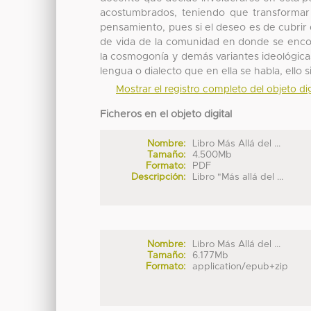
acostumbrados, teniendo que transformar 
pensamiento, pues si el deseo es de cubri
de vida de la comunidad en donde se encont
la cosmogonía y demás variantes ideológicas
lengua o dialecto que en ella se habla, ello 
Mostrar el registro completo del objeto dig
Ficheros en el objeto digital
Nombre:
Libro Más Allá del ...
Tamaño:
4.500Mb
Formato:
PDF
Descripción:
Libro "Más allá del ...
Nombre:
Libro Más Allá del ...
Tamaño:
6.177Mb
Formato:
application/epub+zip