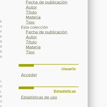
Fecha de publicación
Autor
Título
Materia
de
Tipo
os
Esta colección
un
Fecha de publicación
te
Autor
al
Título
sí
Materia
al
Tipo
na
Usuario
Acceder
:
el
Estadísticas
s,
al
Estadísticas de uso
el
os