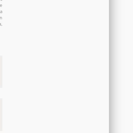
de
ma
on
a,