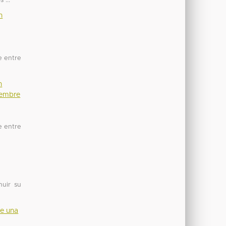
 ...
n
e entre
n
iembre
e entre
nuir su
de una