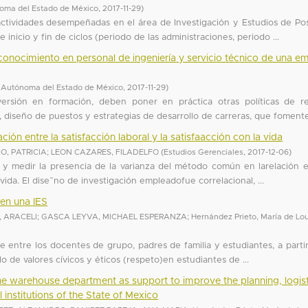
oma del Estado de México
,
2017-11-29
)
 actividades desempeñadas en el área de Investigación y Estudios de Po
nicio y fin de ciclos (periodo de las administraciones, periodo ...
conocimiento en personal de ingeniería y servicio técnico de una e
 Autónoma del Estado de México
,
2017-11-29
)
ersión en formación, deben poner en práctica otras políticas de r
iseño de puestos y estrategias de desarrollo de carreras, que fomenten
ión entre la satisfacción laboral y la satisfaacción con la vida
, PATRICIA
;
LEON CAZARES, FILADELFO
(
Estudios Gerenciales
,
2017-12-06
)
ar y medir la presencia de la varianza del método común en larelación e
a vida. El dise˜no de investigación empleadofue correlacional, ...
s en una IES
 ARACELI
;
GASCA LEYVA, MICHAEL ESPERANZA
;
Hernández Prieto, María de Lo
 entre los docentes de grupo, padres de familia y estudiantes, a parti
lo de valores cívicos y éticos (respeto)en estudiantes de ...
 the warehouse department as support to improve the planning, logis
 institutions of the State of Mexico