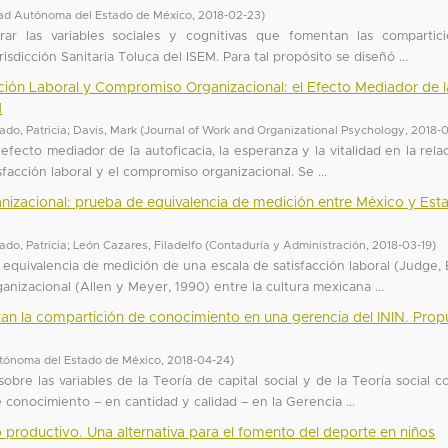
ad Autónoma del Estado de México
,
2018-02-23
)
rar las variables sociales y cognitivas que fomentan las compartic
isdicción Sanitaria Toluca del ISEM. Para tal propósito se diseñó ...
ción Laboral y Compromiso Organizacional: el Efecto Mediador de l
d
do, Patricia
;
Davis, Mark
(
Journal of Work and Organizational Psychology
,
2018-
efecto mediador de la autoficacia, la esperanza y la vitalidad en la rela
sfacción laboral y el compromiso organizacional. Se ...
nizacional: prueba de equivalencia de medición entre México y Est
do, Patricia
;
León Cazares, Filadelfo
(
Contaduría y Administración
,
2018-03-19
)
la equivalencia de medición de una escala de satisfacción laboral (Judge,
izacional (Allen y Meyer, 1990) entre la cultura mexicana ...
tan la compartición de conocimiento en una gerencia del ININ. Prop
tónoma del Estado de México
,
2018-04-24
)
bre las variables de la Teoría de capital social y de la Teoría social co
 conocimiento – en cantidad y calidad – en la Gerencia ...
productivo. Una alternativa para el fomento del deporte en niños