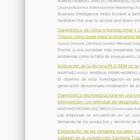
ROMERO ROMERO, ARACELI
;
HERNANDEZ SUA
(
Journal-Business Administration-Marketing; A
Business intelligence helps to have a bet
facilitates the way to access and share info
Diagnóstico de clima organizacional y c
Toluca como base para la propuesta de
García Orihuela, Denitzay Sandra
;
Mercado Salg
Frente a una sociedad más preparada, las 
problemas como la falta de presupuesto, la
Aplicación de la técnica PLS-SEM en la
MARTINEZ AVILA, MINERVA
;
FIERRO MORENO,
El objetivo de esta investigación es p
generación denominado modelación de ecua
Diagnóstico tecnoestructural en una py
intervención con enfoque de desarrollo
MARTINEZ RODRIGUEZ, ERICA
(
Universidad Au
Las empresas se encuentran en un const
demanda de los productos y servicios se ha
Exploración de las variables sociales y
calidad) en la Jurisdicción Sanitaria To