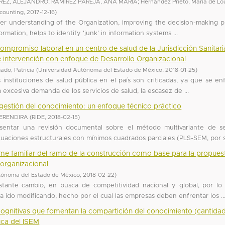
REZ, ALEJANDRO
;
RAMIREZ PAREJA, ANA MARIA
;
Hernández Prieto, María de Lo
ccounting
,
2017-12-16
)
ter understanding of the Organization, improving the decision-making p
rmation, helps to identify 'junk' in information systems ...
ompromiso laboral en un centro de salud de la Jurisdicción Sanitari
 intervención con enfoque de Desarrollo Organizacional
ado, Patricia
(
Universidad Autónoma del Estado de México
,
2018-01-25
)
instituciones de salud pública en el país son criticadas, ya que se en
 excesiva demanda de los servicios de salud, la escasez de ...
 gestión del conocimiento: un enfoque técnico práctico
 ERENDIRA
(
RIDE
,
2018-02-15
)
resentar una revisión documental sobre el método multivariante de 
ciones estructurales con mínimos cuadrados parciales (PLS-SEM, por su
me familiar del ramo de la construcción como base para la propues
 organizacional
tónoma del Estado de México
,
2018-02-22
)
ante cambio, en busca de competitividad nacional y global, por lo
 ido modificando, hecho por el cual las empresas deben enfrentar los ..
 cognitivas que fomentan la compartición del conocimiento (cantida
luca del ISEM