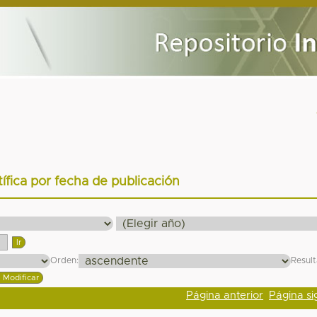
tífica por fecha de publicación
Orden:
Resul
Página anterior
Página si