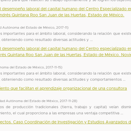
eto para que realicen su trabajo óptimamente y se logren los objetivos
l desempeño laboral del capital humano del Centro Especializado e
Andrés Quintana Roo San Juan de las Huertas, Estado de México.
d Autónoma del Estado de México
,
2017-11
)
os importantes para el ámbito laboral, considerando la relación que exist
 obteniendo como resultado diversas actitudes y ...
l desempeño laboral del capital humano del Centro especializado e
drés Quintana Roo San Juan de las Huertas, Estado de México. Nov
noma del Estado de México
,
2017-11-15
)
os importantes para el ámbito laboral, considerando la relación que exist
 obteniendo como resultado diversas actitudes y comportamientos ...
ento que facilitan el aprendizaje organizacional de una consultora
dad Autónoma del Estado de México
,
2017-11-28
)
s de producción tradicionales (tierra, trabajo y capital) veían dismi
iento, el cual proporciona a las empresas una ventaja competitiva ...
yectos. Caso Coordinación de Investigación y Estudios Avanzados 