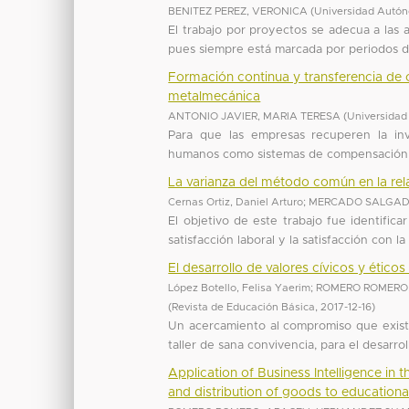
BENITEZ PEREZ, VERONICA
(
Universidad Autón
El trabajo por proyectos se adecua a las
pues siempre está marcada por periodos de i
Formación continua y transferencia de 
metalmecánica
ANTONIO JAVIER, MARIA TERESA
(
Universidad
Para que las empresas recuperen la inv
humanos como sistemas de compensación, d
La varianza del método común en la relac
Cernas Ortiz, Daniel Arturo
;
MERCADO SALGADO
El objetivo de este trabajo fue identific
satisfacción laboral y la satisfacción con l
El desarrollo de valores cívicos y ético
López Botello, Felisa Yaerim
;
ROMERO ROMERO,
(
Revista de Educación Básica
,
2017-12-16
)
Un acercamiento al compromiso que existe
taller de sana convivencia, para el desarrol
Application of Business Intelligence in
and distribution of goods to educational