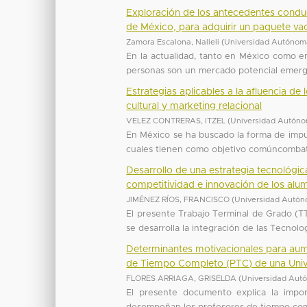
Exploración de los antecedentes conduc
de México, para adquirir un paquete va
Zamora Escalona, Nalleli
(
Universidad Autónoma
En la actualidad, tanto en México como e
personas son un mercado potencial emergen
Estrategias aplicables a la afluencia d
cultural y marketing relacional
VELEZ CONTRERAS, ITZEL
(
Universidad Autóno
En México se ha buscado la forma de impuls
cuales tienen como objetivo comúncombatir 
Desarrollo de una estrategia tecnológica
competitividad e innovación de los alu
JIMÉNEZ RÍOS, FRANCISCO
(
Universidad Autón
El presente Trabajo Terminal de Grado (TTG
se desarrolla la integración de las Tecnol
Determinantes motivacionales para aumen
de Tiempo Completo (PTC) de una Unive
FLORES ARRIAGA, GRISELDA
(
Universidad Aut
El presente documento explica la impor