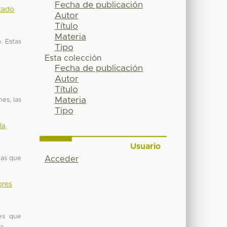
Fecha de publicación
stado
Autor
Título
Materia
. Estas
Tipo
Esta colección
Fecha de publicación
Autor
Título
Materia
es, las
Tipo
la
Usuario
las que
Acceder
ores
des que