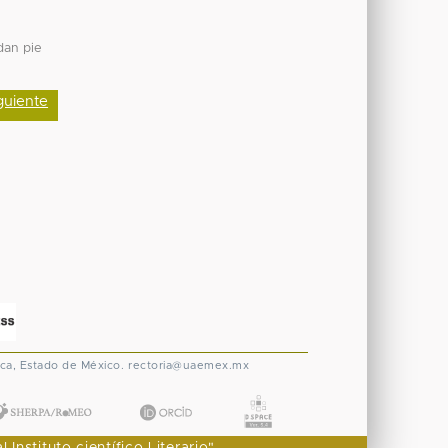
dan pie
guiente
ca, Estado de México.
rectoria@uaemex.mx
nstituto científico Literario"