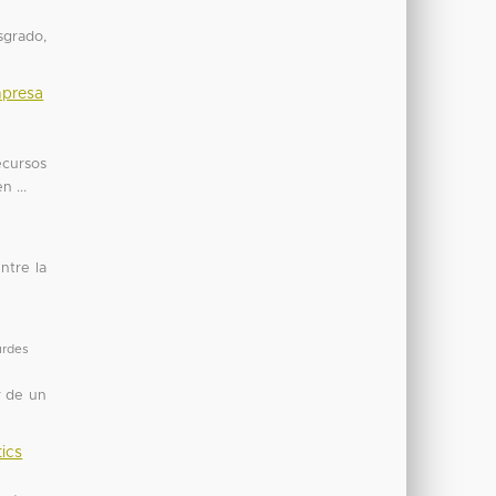
sgrado,
mpresa
ecursos
 ...
ntre la
urdes
r de un
tics