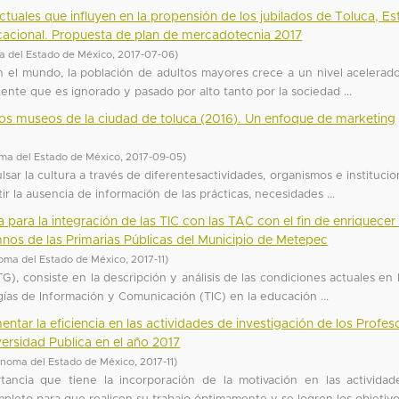
tuales que influyen en la propensión de los jubilados de Toluca, E
cacional. Propuesta de plan de mercadotecnia 2017
 del Estado de México
,
2017-07-06
)
n el mundo, la población de adultos mayores crece a un nivel acelerado
te que es ignorado y pasado por alto tanto por la sociedad ...
e los museos de la ciudad de toluca (2016). Un enfoque de marketing
ma del Estado de México
,
2017-09-05
)
ar la cultura a través de diferentesactividades, organismos e institucion
la ausencia de información de las prácticas, necesidades ...
 para la integración de las TIC con las TAC con el fin de enriquecer 
mnos de las Primarias Públicas del Municipio de Metepec
oma del Estado de México
,
2017-11
)
), consiste en la descripción y análisis de las condiciones actuales en 
ogías de Información y Comunicación (TIC) en la educación ...
tar la eficiencia en las actividades de investigación de los Profes
rsidad Publica en el año 2017
ónoma del Estado de México
,
2017-11
)
tancia que tiene la incorporación de la motivación en las activida