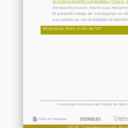
económicamente vulnerables (Toluca, 
Mendoza-Encarnación, Alberto isaac
;
Manjarrez
El presente trabajo de investigación se ref
a su existencia, con la finalidad de identifi
Mostrando ítems 21-40 de 107
Universidad Autónoma del Estado de Méxi
"2026, Conmemoración del ingr