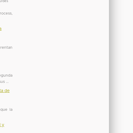
urdes
rocess,
a
frentan
segunda
s ...
ta de
 que la
.
d y