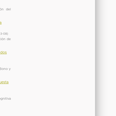
ión del
a
03-08
)
ción de
ados
 Bono y
uesta
gnitiva