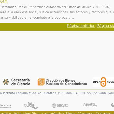
2017)
-Hernández, Daniel
(
Universidad Autónoma del Estado de México
,
2018-05-30
)
iere a la empresa social, sus características, sus actores y factores que 
car su viabilidad en el combate a la pobreza y ...
Página anterior
Página si
co
Instituto Literario #100. Col. Centro
C.P. 50000. Tel. (01-722) 2262300
Tolu
CONACYT
eso de la científica y académica Elena Cárdenas Guerrero al I