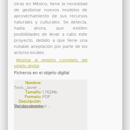
otras en México, tiene la necesidad
de gestionar nuevos modelos de
aprovechamiento de sus recursos
naturales y culturales. Se detecta,
hasta ahora, que existen
posibilidades de llevar a cabo este
proyecto, debido a que tiene una
notable aceptación por parte de los
actores locales.
Mostrar el registro completo del
objeto digital
Ficheros en el objeto digital
Nombre:
Tesis_Javier ...
Tamaño:
1.762Mb
Formato:
PDF
Descripción:
Trabajo de invest ...
Ver documento