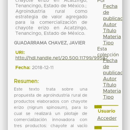
chayote erizo en Acatzingo,
Por
Tenancingo, Estado de México.;
Fecha
Agroindustria rural como
de
estrategia de valor agregado
publicación
para la comercialización de
Autor
chayote erizo en Acatzingo,
Título
Tenancingo, Estado de México.
Materia
Tipo
GUADARRAMA CHAVEZ, JAVIER
Esta
URI:
colección
http://hdl.handle.net/20.500.11799/99587
Fecha
de
Fecha:
2018-12-11
publicación
Autor
Resumen:
Título
Este texto trata sobre una
Materia
propuesta de agroindustria rural de
Tipo
productos elaborados con chayote
erizo (nigrum spinosum), para lo
Usuario
cual se realizará un pilotaje de
Acceder
comercialización innovadora con
tres productos: chayote al vacío