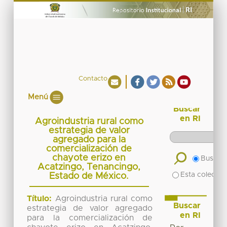
Contacto
Menú
Buscar
en RI
Agroindustria rural como
estrategia de valor
agregado para la
comercialización de
chayote erizo en
Buscar 
Acatzingo, Tenancingo,
Esta colecció
Estado de México.
Título:
Agroindustria rural como
Buscar
estrategia de valor agregado
en RI
para la comercialización de