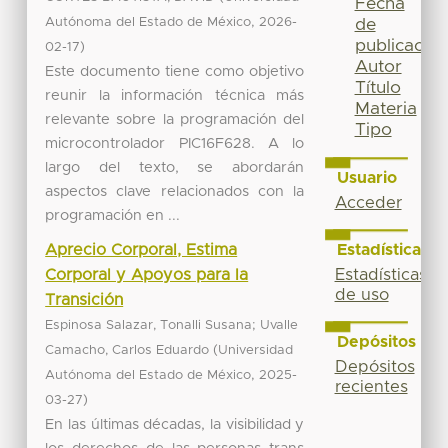
Fecha
,
Autónoma del Estado de México
2026-
de
publicación
)
02-17
Autor
Este documento tiene como objetivo
Título
reunir la información técnica más
Materia
relevante sobre la programación del
Tipo
microcontrolador PIC16F628. A lo
largo del texto, se abordarán
Usuario
aspectos clave relacionados con la
Acceder
programación en ...
Aprecio Corporal, Estima
Estadísticas
Corporal y Apoyos para la
Estadísticas
de uso
Transición
;
Espinosa Salazar, Tonalli Susana
Uvalle
Depósitos
(
Camacho, Carlos Eduardo
Universidad
Depósitos
,
Autónoma del Estado de México
2025-
recientes
)
03-27
En las últimas décadas, la visibilidad y