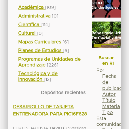
Académica
[109]
Administrativa
[0]
Científica
[114]
Cultural
[0]
Mapas Curriculares
[6]
Planes de Estudios
[6]
Buscar
Programas de Unidades de
en RI
Aprendizaje
[226]
Por
Tecnológica y de
Fecha
Innovación
[12]
de
publicación
Depósitos recientes
Autor
Título
Materia
DESARROLLO DE TARJETA
Tipo
ENTRENADORA PARA PIC16F628
Esta
comunidad
(
CORTES BAUTISTA, DAVID
Universidad