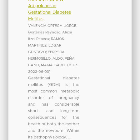
Adipokines in
Gestational Diabetes
Mellitus
VALENCIA ORTEGA, JORGE
;
González Reynoso, Alexa
Itzel Rebeca
;
RAMOS
MARTINEZ, EDGAR
GUSTAVO
;
FERREIRA
HERMOSILLO, ALDO
;
PEÑA
CANO, MARIA ISABEL
(
MDPI
,
2022-06-03
)
Gestational diabetes
mellitus (GDM) is the
most common metabolic
disorder of pregnancy
and has considerable
short- and long-term
consequences for the
health of both the mother
and the newborn. Within
its pathophysiology, ...