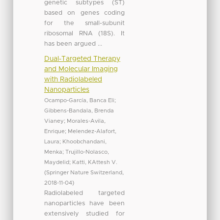
genetic subtypes (ST)
based on genes coding
for the small-subunit
ribosomal RNA (18S). It
has been argued ...
Dual-Targeted Therapy
and Molecular Imaging
with Radiolabeled
Nanoparticles
Ocampo-García, Banca Eli
;
Gibbens-Bandala, Brenda
Vianey
;
Morales-Avila,
Enrique
;
Melendez-Alafort,
Laura
;
Khoobchandani,
Menka
;
Trujillo-Nolasco,
Maydelid
;
Katti, KAttesh V.
(
Springer Nature Switzerland
,
2018-11-04
)
Radiolabeled targeted
nanoparticles have been
extensively studied for