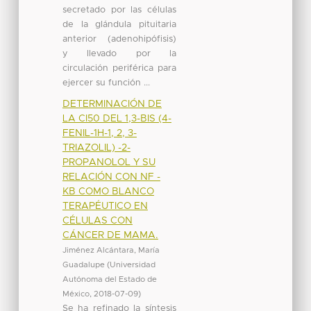
secretado por las células
de la glándula pituitaria
anterior (adenohipófisis)
y llevado por la
circulación periférica para
ejercer su función ...
DETERMINACIÓN DE
LA CI50 DEL 1,3-BIS (4-
FENIL-1H-1, 2, 3-
TRIAZOLIL) -2-
PROPANOLOL Y SU
RELACIÓN CON NF -
KB COMO BLANCO
TERAPÉUTICO EN
CÉLULAS CON
CÁNCER DE MAMA.
Jiménez Alcántara, María
Guadalupe
(
Universidad
Autónoma del Estado de
México
,
2018-07-09
)
Se ha refinado la síntesis