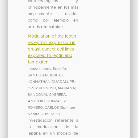
biotecnológicos y
principalmente en los más
ampliamente usados
como por ejemplo en
artritis reumatoide
Modulation of the leptin
receptors expression in
breast cancer cell lines
exposed to leptin and
tamoxifen
López Linares, Rodolfo
;
SANTILLAN BENITEZ,
JONNATHAN GUADALUPE
;
ORTIZ REYNOSO, MARIANA
;
SANDOVAL CABRERA,
ANTONIO
;
GONZALEZ
ROMERO, CARLOS
(
Springer
Nature
,
2019-12-19
)
Investigación referente a
la modulación de la
leptina en un modelo de