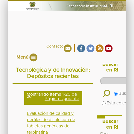
Contacto
Menú
Buscar
Tecnológica y de Innovación:
en RI
Depósitos recientes
Buscar 
Mostrando ítems 1-20 de
26
Página siguiente
Esta colecció
Evaluación de calidad y
perfiles de disolución de
Buscar
tabletas genéricas de
en RI
terbinafina