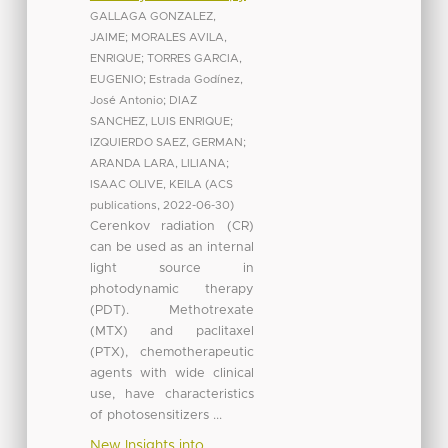
GALLAGA GONZALEZ,
JAIME
;
MORALES AVILA,
ENRIQUE
;
TORRES GARCIA,
EUGENIO
;
Estrada Godínez,
José Antonio
;
DIAZ
SANCHEZ, LUIS ENRIQUE
;
IZQUIERDO SAEZ, GERMAN
;
ARANDA LARA, LILIANA
;
ISAAC OLIVE, KEILA
(
ACS
publications
,
2022-06-30
)
Cerenkov radiation (CR)
can be used as an internal
light source in
photodynamic therapy
(PDT). Methotrexate
(MTX) and paclitaxel
(PTX), chemotherapeutic
agents with wide clinical
use, have characteristics
of photosensitizers ...
New Insights into