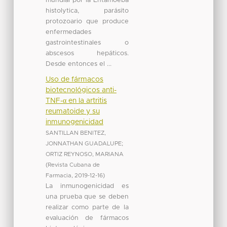
mundial por la Entamoeba
histolytica, parásito
protozoario que produce
enfermedades
gastrointestinales o
abscesos hepáticos.
Desde entonces el ...
Uso de fármacos
biotecnológicos anti-
TNF-α en la artritis
reumatoide y su
inmunogenicidad
SANTILLAN BENITEZ,
JONNATHAN GUADALUPE
;
ORTIZ REYNOSO, MARIANA
(
Revista Cubana de
Farmacia
,
2019-12-16
)
La inmunogenicidad es
una prueba que se deben
realizar como parte de la
evaluación de fármacos