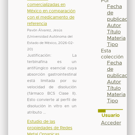
Por
comercializadas en
Fecha
México en comparación
de
con el medicamento de
publicación
referencia
Autor
Pavón Álvarez, Jesús
Título
(
Universidad Autónoma del
Materia
Estado de México
,
2026-02-
Tipo
20
)
Esta
Justificación: La
colección
terbinafina es un
Fecha
antifúngico esencial cuya
de
absorción gastrointestinal
publicación
está limitada por su
Autor
velocidad de disolución
Título
(fármaco BCS Clase II).
Materia
Esto convierte al perfil de
Tipo
disolución in vitro en un
atributo ...
Usuario
Estudio de las
Acceder
propiedades de Redes
Metal Organicas