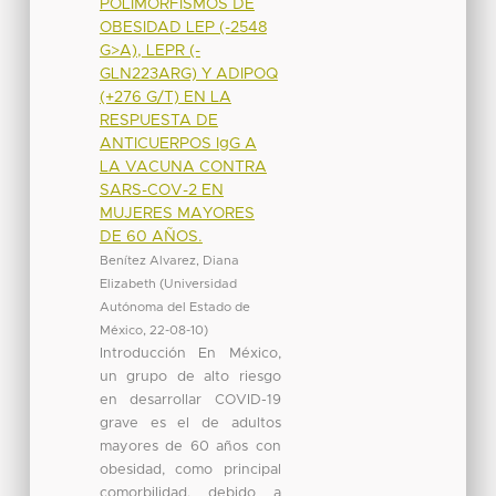
POLIMORFISMOS DE
OBESIDAD LEP (-2548
G>A), LEPR (-
GLN223ARG) Y ADIPOQ
(+276 G/T) EN LA
RESPUESTA DE
ANTICUERPOS IgG A
LA VACUNA CONTRA
SARS-COV-2 EN
MUJERES MAYORES
DE 60 AÑOS.
Benítez Alvarez, Diana
Elizabeth
(
Universidad
Autónoma del Estado de
México
,
22-08-10
)
Introducción En México,
un grupo de alto riesgo
en desarrollar COVID-19
grave es el de adultos
mayores de 60 años con
obesidad, como principal
comorbilidad, debido a