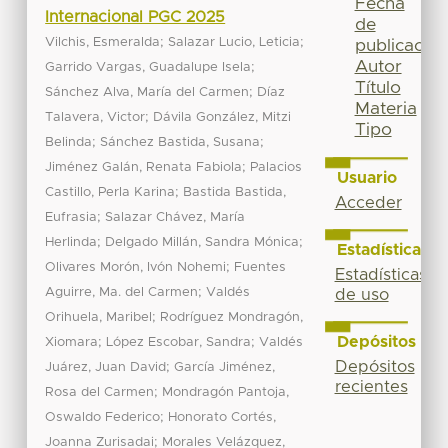
Fecha
Internacional PGC 2025
de
;
;
Vilchis, Esmeralda
Salazar Lucio, Leticia
publicación
Autor
;
Garrido Vargas, Guadalupe Isela
Título
;
Sánchez Alva, María del Carmen
Díaz
Materia
;
Talavera, Victor
Dávila González, Mitzi
Tipo
;
;
Belinda
Sánchez Bastida, Susana
;
Jiménez Galán, Renata Fabiola
Palacios
Usuario
;
Castillo, Perla Karina
Bastida Bastida,
Acceder
;
Eufrasia
Salazar Chávez, María
;
;
Herlinda
Delgado Millán, Sandra Mónica
Estadísticas
;
Olivares Morón, Ivón Nohemi
Fuentes
Estadísticas
;
Aguirre, Ma. del Carmen
Valdés
de uso
;
Orihuela, Maribel
Rodríguez Mondragón,
Depósitos
;
;
Xiomara
López Escobar, Sandra
Valdés
Depósitos
;
Juárez, Juan David
García Jiménez,
recientes
;
Rosa del Carmen
Mondragón Pantoja,
;
Oswaldo Federico
Honorato Cortés,
;
Joanna Zurisadai
Morales Velázquez,