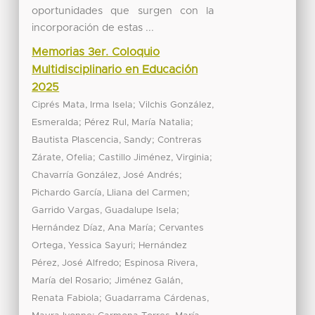
oportunidades que surgen con la
incorporación de estas ...
Memorias 3er. Coloquio
Multidisciplinario en Educación
2025
;
Ciprés Mata, Irma Isela
Vilchis González,
;
;
Esmeralda
Pérez Rul, María Natalia
;
Bautista Plascencia, Sandy
Contreras
;
;
Zárate, Ofelia
Castillo Jiménez, Virginia
;
Chavarría González, José Andrés
;
Pichardo García, Lliana del Carmen
;
Garrido Vargas, Guadalupe Isela
;
Hernández Díaz, Ana María
Cervantes
;
Ortega, Yessica Sayuri
Hernández
;
Pérez, José Alfredo
Espinosa Rivera,
;
María del Rosario
Jiménez Galán,
;
Renata Fabiola
Guadarrama Cárdenas,