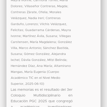
;
Mayra Ivonne
Carmona Torres, María
;
;
Dolores
Villaseñor Contreras, Magda
;
Contreras Zárate, Ofelia
Morales
;
Velázquez, Nadia Ireri
Contreras
;
Garduño, Lorenzo
Vilchis Velázquez,
;
Felicitas
Guadarrama Cárdenas, Mayra
;
;
Ivonne
Martínez Ávila, Susana
Villegas
;
Carstensen, María Magdalena
González
;
Villa, Marco Antonio
Sánchez Bastida,
;
Susana
Gómez González, Alejandra
;
;
Ixchel
Dávila González, Mitzi Belinda
;
Hernández Díaz, Ana María
Altamirano
(
Mangas, María Eugenia
Cuerpo
Académico TIC en el Nivel Medio
,
)
Superior
2025-06-10
Las memorias es el resultado del 3er
Coloquio Multidisciplinario en
Educación PGC 2025 que congregó
a académicos, investigadores,