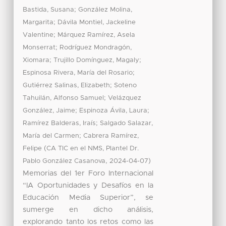
;
Bastida, Susana
González Molina,
;
Margarita
Dávila Montiel, Jackeline
;
Valentine
Márquez Ramírez, Asela
;
Monserrat
Rodríguez Mondragón,
;
;
Xiomara
Trujillo Domínguez, Magaly
;
Espinosa Rivera, María del Rosario
;
Gutiérrez Salinas, Elizabeth
Soteno
;
Tahuilán, Alfonso Samuel
Velázquez
;
;
González, Jaime
Espinoza Ávila, Laura
;
Ramírez Balderas, Iraís
Salgado Salazar,
;
María del Carmen
Cabrera Ramírez,
(
Felipe
CA TIC en el NMS, Plantel Dr.
,
)
Pablo González Casanova
2024-04-07
Memorias del 1er Foro Internacional
“IA Oportunidades y Desafíos en la
Educación Media Superior”, se
sumerge en dicho análisis,
explorando tanto los retos como las