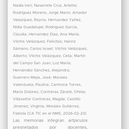
;
;
Nadia Ireri
Navarrete Cruz, Arlette
;
Rodríguez Moreno, Jorge Mario
Amador
;
Velazquez, Reyna
Hernandez Yañez,
;
Nidia Guadalupe
Rodriguez García,
;
;
Claudia
Hernandez Diaz, Ana Maria
;
Vilchis Velázquez, Felicitas
Hannz
;
Sámano, Carlos Israel
Vilchis Velázquez,
;
;
Alberto
Vilchis Velázquez, Celia
Martín
;
del Campo San Juan, Luz María
;
Hernández Sánchez, Alejandra
;
Guerrero Mejía, José
Morales
;
Valenzuela, Paulina
Carmona Torres,
;
;
María Dolores
Contreras Zárate, Ofelia
;
Villaseñor Contreras, Magda
Castillo
;
Jimenez, Virginia
Morales Gutiérrez,
(
,
)
Fabiola
CA TIC en el NMS
2026-02-23
Las memorias integran artpiculos
presnetados por docentes,