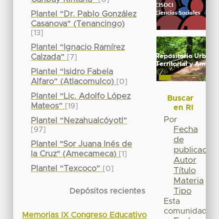
Plantel “Dr. Pablo González
Casanova” (Tenancingo)
[13]
Plantel “Ignacio Ramírez
Calzada”
[7]
Plantel “Isidro Fabela
Alfaro” (Atlacomulco)
[0]
Plantel “Lic. Adolfo López
Buscar
Mateos”
[19]
en RI
Por
Plantel “Nezahualcóyotl”
Fecha
[97]
de
Plantel "Sor Juana Inés de
publicación
la Cruz" (Amecameca)
[1]
Autor
Plantel “Texcoco”
[0]
Título
Materia
Tipo
Depósitos recientes
Esta
comunidad
Memorias IX Congreso Educativo