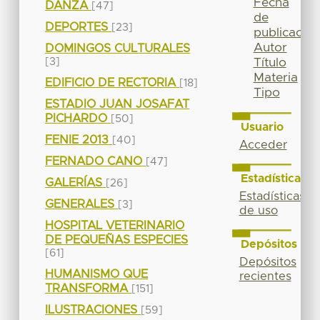
Fecha
DANZA
[47]
de
DEPORTES
[23]
publicación
Autor
DOMINGOS CULTURALES
[3]
Título
Materia
EDIFICIO DE RECTORIA
[18]
Tipo
ESTADIO JUAN JOSAFAT
PICHARDO
[50]
Usuario
FENIE 2013
[40]
Acceder
FERNADO CANO
[47]
Estadísticas
GALERÍAS
[26]
Estadísticas
GENERALES
[3]
de uso
HOSPITAL VETERINARIO
DE PEQUEÑAS ESPECIES
Depósitos
[61]
Depósitos
HUMANISMO QUE
recientes
TRANSFORMA
[151]
ILUSTRACIONES
[59]